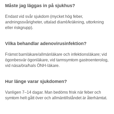
Måste jag läggas in på sjukhus?
Endast vid svår sjukdom (mycket hög feber,
andningssvårigheter, uttalad diarré/kräkning, uttorkning
eller riskgrupp).
Vilka behandlar adenovirusinfektion?
Främst barnläkare/allmänläkare och infektionsläkare; vid
ögonbesvär ögonläkare, vid tarmsymtom gastroenterolog,
vid näsa/öra/hals ÖNH-läkare.
Hur länge varar sjukdomen?
Vanligen 7–14 dagar. Man bedöms frisk när feber och
symtom helt gått över och allmäntillståndet är återhämtat.