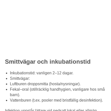
Smittvägar och inkubationstid
Inkubationstid: vanligen 2–12 dagar.
Smittvägar:
Luftburen droppsmitta (hosta/nysningar).
Fekal–oral (otillräcklig handhygien, vanligare hos små
barn).
Vattenburen (t.ex. pooler med bristfällig desinfektion).
Infektion uppstår lättare vid nedsatt lokal eller allmän