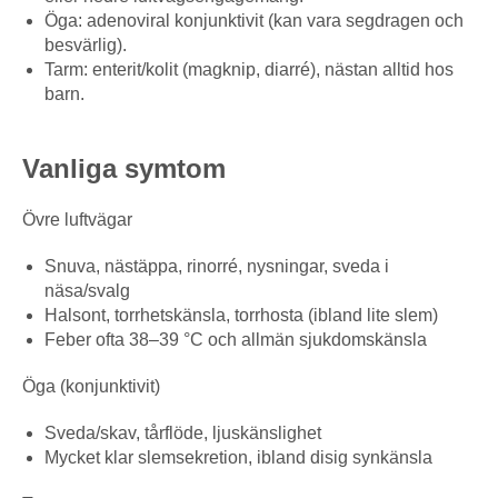
Öga: adenoviral konjunktivit (kan vara segdragen och
besvärlig).
Tarm: enterit/kolit (magknip, diarré), nästan alltid hos
barn.
Vanliga symtom
Övre luftvägar
Snuva, nästäppa, rinorré, nysningar, sveda i
näsa/svalg
Halsont, torrhetskänsla, torrhosta (ibland lite slem)
Feber ofta 38–39 °C och allmän sjukdomskänsla
Öga (konjunktivit)
Sveda/skav, tårflöde, ljuskänslighet
Mycket klar slemsekretion, ibland disig synkänsla