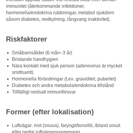
immunitet (återkommande infektioner,
hormonella/endokrina rubbningar, metabol sjukdom
såsom diabetes, nedkylning, långvarig inaktivitet).
Riskfaktorer
Småbarnsålder (6 mån–3 år)
Bristande handhygien
Nära kontakt med sjuk person (adenovirus är mycket
smittsamt)
Hormonella förändringar (t.ex. graviditet, pubertet)
Diabetes och andra metabola/endokrina tillstånd
Tillfälligt nedsatt immunförsvar
Former (efter lokalisation)
Luftvägar: rinit (snuva), faryngit/tonsillit, ibland sinuit
eller nedre luftvägsengagemang.