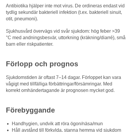
Antibiotika hjälper inte mot virus. De ordineras endast vid
tydlig sekundär bakteriell infektion (t.ex. bakteriell sinuit,
otit, pneumoni).
Sjukhusvård övervägs vid svår sjukdom: hög feber >39
°C med andningsbesvär, uttorkning (kräkning/diarré), små
barn eller riskpatienter.
Förlopp och prognos
Sjukdomstiden är oftast 7–14 dagar. Förloppet kan vara
vågigt med tillfälliga förbättringar/försämringar. Med
korrekt omhändertagande är prognosen mycket god.
Förebyggande
Handhygien, undvik att röra ögon/näsa/mun
Håll avstånd till förkylda, stanna hemma vid sjukdom