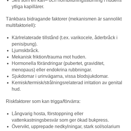
Ses som en kärl– och hornbildningsstörning i hudens
ytliga kapillärer.
Tänkbara bidragande faktorer (mekanismen är sannolikt
multifaktoriell):
Kärlrelaterade tillstånd (t.ex. varikocele, åderbråck i
penis/pung).
Ljumskbråck.
Mekanisk friktion/trauma mot huden.
Hormonella förändringar (pubertet, graviditet,
menopaus) eller endokrina rubbningar.
Sjukdomar i urinvägarna, vissa blodsjukdomar.
Kemisk/termisk/strålningsrelaterad irritation av genital
hud.
Riskfaktorer som kan trigga/förvärra:
Långvarig hosta, förstoppning eller
vattenkastningsbesvär som ger ökad bukpress.
Övervikt, upprepade nedkylningar, stark sol/solarium