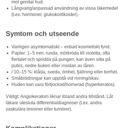
mot genital hud.
Långvarig/anpassad användning av vissa läkemedel
(t.ex. hormoner, glukokortikoider).
Symtom och utseende
Vanligen asymtomatiskt – enbart kosmetiskt fynd.
Papler: 1–5 mm, runda, mörkröda till violetta, ofta
flertalet och spridda på pungen; kan även sitta på
pubis, nedre buken eller insidan av låren.
I 10–15 %: klåda, sveda, ömhet, fjällning eller torrhet.
Småblödningar kan uppstå vid rivning/skav.
Huden kan vara förtjockad/hornerad (hyperkeratos).
Viktigt: Angiokeratom liknar ibland andra tillstånd. Låt
läkare utesluta differentialdiagnoser (t.ex. andra
vaskulära lesioner eller tumörer).