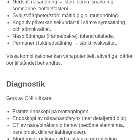
Nedsatt näsandning → störd sömn, snarkning,
sömnapné, trötthet/asteni.
Sväljsvårigheter/störd måltid p.g.a. munandning.
Kognitiv påverkan sekundärt till sämre syresättning
och sömnkvalitet.
Näsblödningar (främre/bakre), ibland uttalade.
Permanent luktnedsättning → sänkt livskvalitet.
Vissa komplikationer kan vara potentiellt allvarliga, därför
bör tillståndet behandlas.
Diagnostik
Görs av ÖNH-läkare:
Främre rinoskopi på mottagningen.
Endoskopi av näsa/nasofarynx (mer detaljerad bild).
CT av näsa/bihålor vid behov (bedöma slemhinna,
ben/ brosk, differentialdiagnoser).
Blodprover, odlingar vid misstanke om infektion.