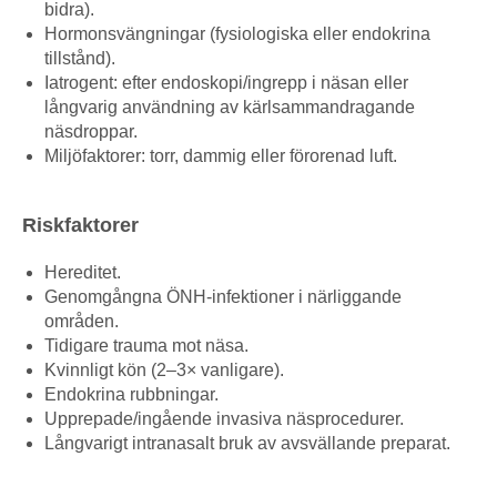
bidra).
Hormonsvängningar (fysiologiska eller endokrina
tillstånd).
Iatrogent: efter endoskopi/ingrepp i näsan eller
långvarig användning av kärlsammandragande
näsdroppar.
Miljöfaktorer: torr, dammig eller förorenad luft.
Riskfaktorer
Hereditet.
Genomgångna ÖNH-infektioner i närliggande
områden.
Tidigare trauma mot näsa.
Kvinnligt kön (2–3× vanligare).
Endokrina rubbningar.
Upprepade/ingående invasiva näsprocedurer.
Långvarigt intranasalt bruk av avsvällande preparat.