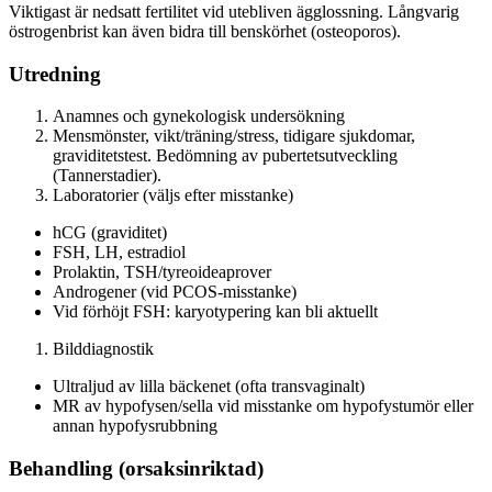
Viktigast är nedsatt fertilitet vid utebliven ägglossning. Långvarig
östrogenbrist kan även bidra till benskörhet (osteoporos).
Utredning
Anamnes och gynekologisk undersökning
Mensmönster, vikt/träning/stress, tidigare sjukdomar,
graviditetstest. Bedömning av pubertetsutveckling
(Tannerstadier).
Laboratorier (väljs efter misstanke)
hCG (graviditet)
FSH, LH, estradiol
Prolaktin, TSH/tyreoideaprover
Androgener (vid PCOS-misstanke)
Vid förhöjt FSH: karyotypering kan bli aktuellt
Bilddiagnostik
Ultraljud av lilla bäckenet (ofta transvaginalt)
MR av hypofysen/sella vid misstanke om hypofystumör eller
annan hypofysrubbning
Behandling (orsaksinriktad)