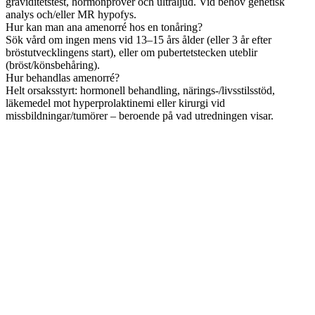
graviditetstest, hormonprover och ultraljud. Vid behov genetisk
analys och/eller MR hypofys.
Hur kan man ana amenorré hos en tonåring?
Sök vård om ingen mens vid 13–15 års ålder (eller 3 år efter
bröstutvecklingens start), eller om pubertetstecken uteblir
(bröst/könsbehåring).
Hur behandlas amenorré?
Helt orsaksstyrt: hormonell behandling, närings-/livsstilsstöd,
läkemedel mot hyperprolaktinemi eller kirurgi vid
missbildningar/tumörer – beroende på vad utredningen visar.