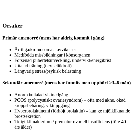
Orsaker
Primär amenorré (mens har aldrig kommit i gång)
Ärftliga/kromosomala avvikelser
Medfödda missbildningar i könsorganen
Försenad pubertetsutveckling, undervikt/energibrist
Uttalad träning (t.ex. elitidrott)
Långvarig stress/psykisk belastning
Sekundär amenorré (mens har funnits men upphört ≥3–6 mån)
Anorexi/uttalad viktnedgång
PCOS (polycystiskt ovariesyndrom) – ofta med akne, ökad
kroppsbehåring, viktuppgång
Hyperprolaktinemi (förhöjt prolaktin) – kan ge mjölkliknande
bröstsekretion
Tidigt klimakterium / prematur ovariell insufficiens (före 40
års ålder)