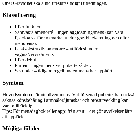
Obs! Graviditet ska alltid uteslutas tidigt i utredningen.
Klassificering
Efter funktion
Sann/äkta amenorré – ingen ägglossning/mens (kan vara
fysiologisk före menarke, under graviditet/amning och efter
menopaus).
Falsk/obstruktiv amenorré – utflödeshinder i
vagina/cervix/uterus.
Efter debut
Primär – ingen mens vid pubertetsålder.
Sekundär – tidigare regelbunden mens har upphört.
Symtom
Huvudsymtomet är utebliven mens. Vid försenad pubertet kan också
saknas könsbehåring i armhålor/ljumskar och bröstutveckling kan
vara otillräcklig.
Tips: För mensdagbok (eller app) från start – det gör avvikelser lätta
att upptäcka.
Möjliga följder