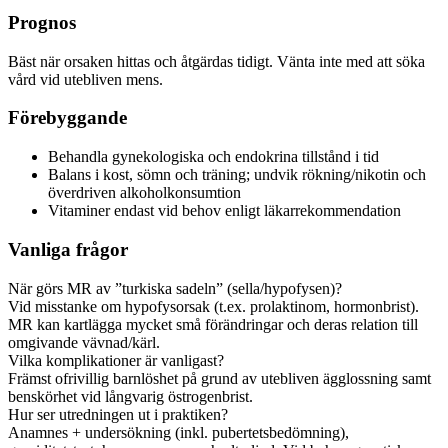
Prognos
Bäst när orsaken hittas och åtgärdas tidigt. Vänta inte med att söka
vård vid utebliven mens.
Förebyggande
Behandla gynekologiska och endokrina tillstånd i tid
Balans i kost, sömn och träning; undvik rökning/nikotin och
överdriven alkoholkonsumtion
Vitaminer endast vid behov enligt läkarrekommendation
Vanliga frågor
När görs MR av ”turkiska sadeln” (sella/hypofysen)?
Vid misstanke om hypofysorsak (t.ex. prolaktinom, hormonbrist).
MR kan kartlägga mycket små förändringar och deras relation till
omgivande vävnad/kärl.
Vilka komplikationer är vanligast?
Främst ofrivillig barnlöshet på grund av utebliven ägglossning samt
benskörhet vid långvarig östrogenbrist.
Hur ser utredningen ut i praktiken?
Anamnes + undersökning (inkl. pubertetsbedömning),