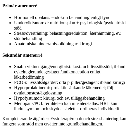
Primär amenorré
Hormonell obalans: endokrin behandling enligt fynd
Undervikt/anorexi: nutritionsplan + psykologiskt/psykiatriskt
stöd
Stress/överträning: belastningsreduktion, återhämtning, ev.
stödbehandling
Anatomiska hinder/missbildningar: kirurgi
Sekundär amenorré
Snabb viktnedgång/energibrist: kost- och livsstilsstöd; ibland
cykelreglerande gestagen/antikonception enligt
läkarbedömning
PCOS: livsstilsåtgärder; ofta p-piller/gestagen; ibland kirurgi
Hyperprolaktinemi: prolaktinsänkande läkemedel; följ
ovulationstest/ägglossning
Hypofystumör: kirurgi och ev. tilläggsbehandling
Menopaus/POI: fertiliteten kan inte återställas; HRT kan
lindra symtom och skydda skelett – ordineras individuellt
Kompletterande åtgärder: Fysioterapi/rehab och stresshantering kan
fungera som stöd men ersätter inte grundbehandlingen.