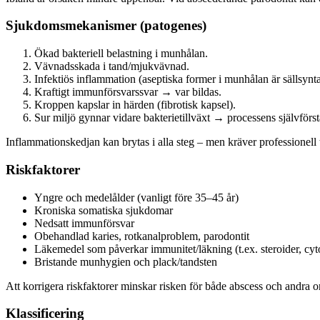
Sjukdomsmekanismer (patogenes)
Ökad bakteriell belastning i munhålan.
Vävnadsskada i tand/mjukvävnad.
Infektiös inflammation (aseptiska former i munhålan är sällsynta
Kraftigt immunförsvarssvar → var bildas.
Kroppen kapslar in härden (fibrotisk kapsel).
Sur miljö gynnar vidare bakterietillväxt → processens självförs
Inflammationskedjan kan brytas i alla steg – men kräver professionell
Riskfaktorer
Yngre och medelålder (vanligt före 35–45 år)
Kroniska somatiska sjukdomar
Nedsatt immunförsvar
Obehandlad karies, rotkanalproblem, parodontit
Läkemedel som påverkar immunitet/läkning (t.ex. steroider, cyto
Bristande munhygien och plack/tandsten
Att korrigera riskfaktorer minskar risken för både abscess och andra o
Klassificering