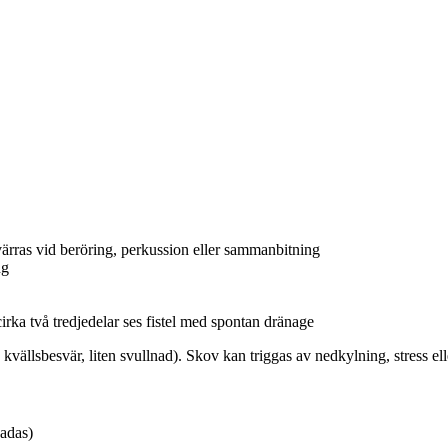
värras vid beröring, perkussion eller sammanbitning
ng
irka två tredjedelar ses fistel med spontan dränage
ällsbesvär, liten svullnad). Skov kan triggas av nedkylning, stress elle
kadas)