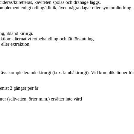
ideras/küretteras, kaviteten spolas och dränage läggs.
mplement enligt odling/klinik, även några dagar efter symtomlindring.
g, ibland kirurgi.
tion; alternativt rotbehandling och tät förslutning.
eller extraktion.
ävs kompletterande kirurgi (t.ex. lambåkirurgi). Vid komplikationer f
nist 2 gånger per år
 (saltvatten, örter m.m.) ersätter inte vård