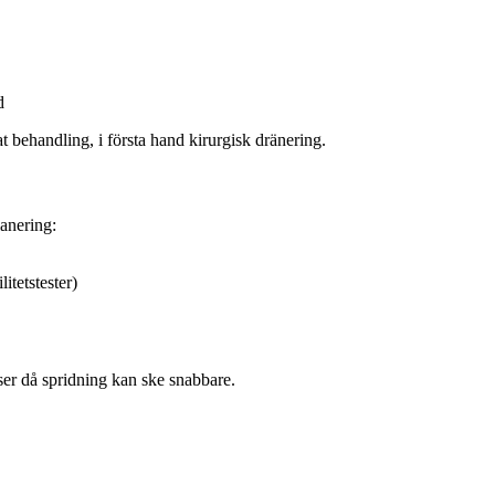
d
 behandling, i första hand kirurgisk dränering.
lanering:
itetstester)
er då spridning kan ske snabbare.