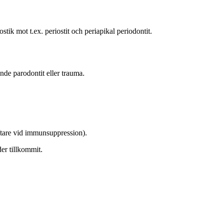
stik mot t.ex. periostit och periapikal periodontit.
nde parodontit eller trauma.
ftare vid immunsuppression).
er tillkommit.