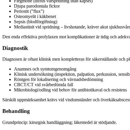
Flegmone (diffus varspridning utan kapsel)
Djupa parodontala fickor
Periostit (”flux”)
Osteomyelit i käkbenet
Sepsis (blodförgiftning)
Mediastinit vid spridning – livshotande, kräver akut sjukhusvår
Den enda effektiva profylaxen mot komplikationer är tidig och adekvat
Diagnostik
Diagnosen är oftast klinisk men kompletteras för säkerställande och p
Anamnes och symtomgenomgång
Klinisk undersökning (inspektion, palpation, perkussion, sensibil
Röntgen för lokalisering och vävnadsbedömning
CBCT/CT vid svårbedömda fall
Mikrobiologi/odling vid behov för antibiotikaval och resistens
Särskilt uppmärksamhet krävs vid visdomständer och överkäksabscess
Behandling
Grundprincip: kirurgisk handläggning; läkemedel är stödjande.