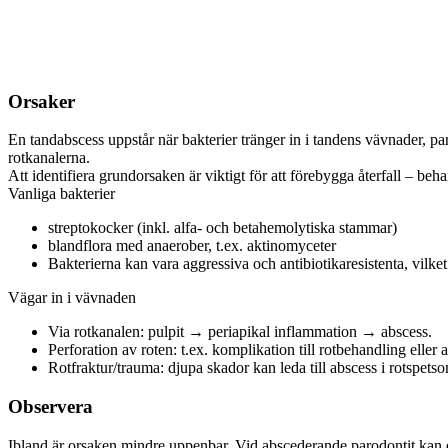
Orsaker
En tandabscess uppstår när bakterier tränger in i tandens vävnader, paro
rotkanalerna.
Att identifiera grundorsaken är viktigt för att förebygga återfall – b
Vanliga bakterier
streptokocker (inkl. alfa- och betahemolytiska stammar)
blandflora med anaerober, t.ex. aktinomyceter
Bakterierna kan vara aggressiva och antibiotikaresistenta, vilk
Vägar in i vävnaden
Via rotkanalen: pulpit → periapikal inflammation → abscess.
Perforation av roten: t.ex. komplikation till rotbehandling eller
Rotfraktur/trauma: djupa skador kan leda till abscess i rotspets
Observera
Ibland är orsaken mindre uppenbar. Vid abscederande parodontit kan en