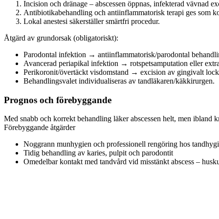
Incision och dränage – abscessen öppnas, infekterad vävnad exc
Antibiotikabehandling och antiinflammatorisk terapi ges som ko
Lokal anestesi säkerställer smärtfri procedur.
Åtgärd av grundorsak (obligatoriskt):
Parodontal infektion → antiinflammatorisk/parodontal behandlin
Avancerad periapikal infektion → rotspetsamputation eller extrak
Perikoronit/övertäckt visdomstand → excision av gingivalt lock 
Behandlingsvalet individualiseras av tandläkaren/käkkirurgen.
Prognos och förebyggande
Med snabb och korrekt behandling läker abscessen helt, men ibland kr
Förebyggande åtgärder
Noggrann munhygien och professionell rengöring hos tandhygie
Tidig behandling av karies, pulpit och parodontit
Omedelbar kontakt med tandvård vid misstänkt abscess – huskurer