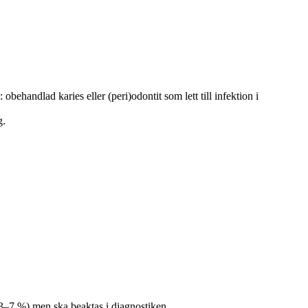
behandlad karies eller (peri)odontit som lett till infektion i
g.
 3–7 %) men ska beaktas i diagnostiken.