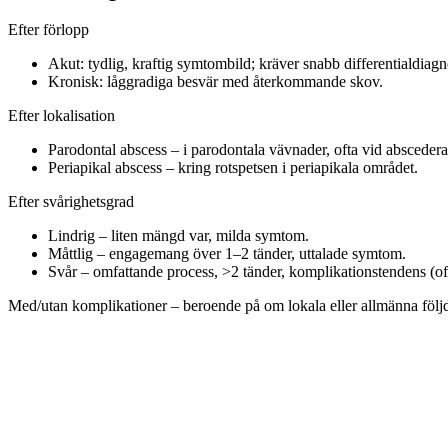
Efter förlopp
Akut: tydlig, kraftig symtombild; kräver snabb differentialdiagno
Kronisk: låggradiga besvär med återkommande skov.
Efter lokalisation
Parodontal abscess – i parodontala vävnader, ofta vid abscedera
Periapikal abscess – kring rotspetsen i periapikala området.
Efter svårighetsgrad
Lindrig – liten mängd var, milda symtom.
Måttlig – engagemang över 1–2 tänder, uttalade symtom.
Svår – omfattande process, >2 tänder, komplikationstendens (o
Med/utan komplikationer – beroende på om lokala eller allmänna följd