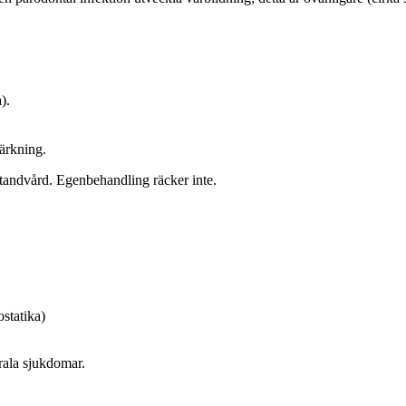
).
tärkning.
 tandvård. Egenbehandling räcker inte.
statika)
rala sjukdomar.