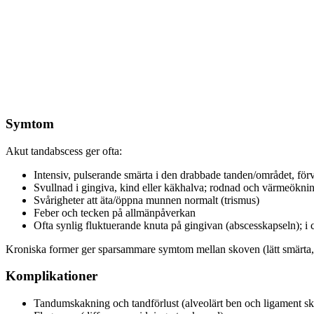
Symtom
Akut tandabscess ger ofta:
Intensiv, pulserande smärta i den drabbade tanden/området, för
Svullnad i gingiva, kind eller käkhalva; rodnad och värmeökni
Svårigheter att äta/öppna munnen normalt (trismus)
Feber och tecken på allmänpåverkan
Ofta synlig fluktuerande knuta på gingivan (abscesskapseln); i c
Kroniska former ger sparsammare symtom mellan skoven (lätt smärta, kv
Komplikationer
Tandumskakning och tandförlust (alveolärt ben och ligament s