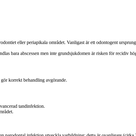
dontiet eller periapikala området. Vanligast är ett odontogent ursprung: o
ehandlas bara abscessen men inte grundsjukdomen är risken för recidiv hö
et gör korrekt behandling avgörande.
 avancerad tandinfektion.
området.
 parodontal infektion utveckla varbildning; detta är ovanligare (cirka