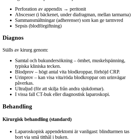
Perforation av appendix → peritonit
Abscesser (i bäckenet, under diafragman, mellan tarmarna)
Sammansmältningar (adherenser) som kan ge tarmvred
Sepsis (blodförgiftning)
Diagnos
Ställs av kirurg genom:
Samtal och bukundersökning – ömhet, muskelspänning,
typiska kliniska tecken.
Blodprov – högt antal vita blodkroppar, förhöjd CRP.
Urinprov – kan visa vita/röda blodkroppar om urinvägar
påverkas.
Ultraljud (för att skilja från andra sjukdomar).
I vissa fall CT-buk eller diagnostisk laparoskopi.
Behandling
Kirurgisk behandling (standard)
Laparoskopisk appendektomi är vanligast: blindtarmen tas
bort via små titthål i buken.