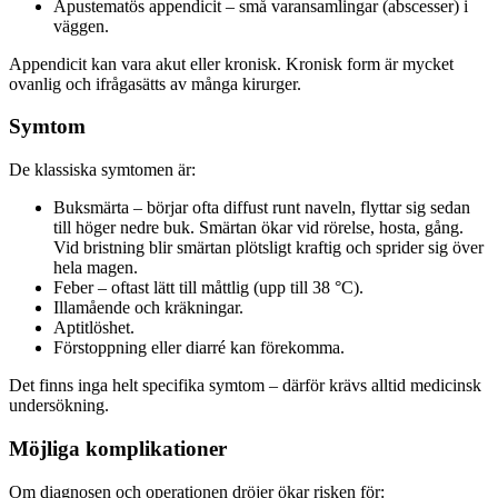
Apustematös appendicit – små varansamlingar (abscesser) i
väggen.
Appendicit kan vara akut eller kronisk. Kronisk form är mycket
ovanlig och ifrågasätts av många kirurger.
Symtom
De klassiska symtomen är:
Buksmärta – börjar ofta diffust runt naveln, flyttar sig sedan
till höger nedre buk. Smärtan ökar vid rörelse, hosta, gång.
Vid bristning blir smärtan plötsligt kraftig och sprider sig över
hela magen.
Feber – oftast lätt till måttlig (upp till 38 °C).
Illamående och kräkningar.
Aptitlöshet.
Förstoppning eller diarré kan förekomma.
Det finns inga helt specifika symtom – därför krävs alltid medicinsk
undersökning.
Möjliga komplikationer
Om diagnosen och operationen dröjer ökar risken för: