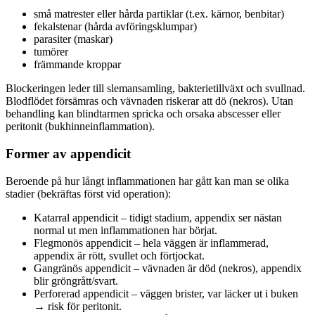
små matrester eller hårda partiklar (t.ex. kärnor, benbitar)
fekalstenar (hårda avföringsklumpar)
parasiter (maskar)
tumörer
främmande kroppar
Blockeringen leder till slemansamling, bakterietillväxt och svullnad.
Blodflödet försämras och vävnaden riskerar att dö (nekros). Utan
behandling kan blindtarmen spricka och orsaka abscesser eller
peritonit (bukhinneinflammation).
Former av appendicit
Beroende på hur långt inflammationen har gått kan man se olika
stadier (bekräftas först vid operation):
Katarral appendicit – tidigt stadium, appendix ser nästan
normal ut men inflammationen har börjat.
Flegmonös appendicit – hela väggen är inflammerad,
appendix är rött, svullet och förtjockat.
Gangränös appendicit – vävnaden är död (nekros), appendix
blir gröngrått/svart.
Perforerad appendicit – väggen brister, var läcker ut i buken
→ risk för peritonit.