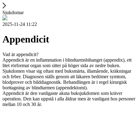
Sjukdomar
2025-11-24 11:22
Appendicit
Vad är appendicit?
Appendicit är en inflammation i blindtarmsbihanget (appendix), ett
litet rörformat organ som sitter på höger sida av nedre buken.
Sjukdomen visar sig oftast med buksmärta, illamående, kräkningar
och feber. Diagnosen ställs genom att läkaren bedömer symtom,
blodprover och bilddiagnostik. Behandlingen är i regel kirurgisk
borttagning av blindtarmen (appendektomi).
Appendicit är den vanligaste akuta buksjukdomen som kräver
operation. Den kan uppstå i alla åldrar men är vanligast hos personer
mellan 10 och 30 år.