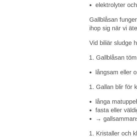
elektrolyter o
Gallblåsan funger
ihop sig när vi ät
Vid biliär sludge 
Gallblåsan tö
långsam eller 
Gallan blir för
långa matuppeh
fasta eller väl
→ gallsammans
Kristaller och 