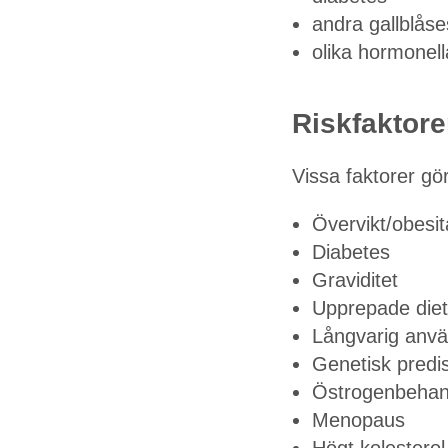
andra gallblås
olika hormonel
Riskfaktore
Vissa faktorer gör
Övervikt/obesit
Diabetes
Graviditet
Upprepade diete
Långvarig använ
Genetisk predis
Östrogenbehand
Menopaus
Högt kolesterol