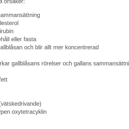
ga orsaker:
lsammansättning
lesterol
irubin
ll eller fasta
gallblåsan och blir allt mer koncentrerad
kar gallblåsans rörelser och gallans sammansättn
ett
 (vätskedrivande)
typen oxytetracyklin