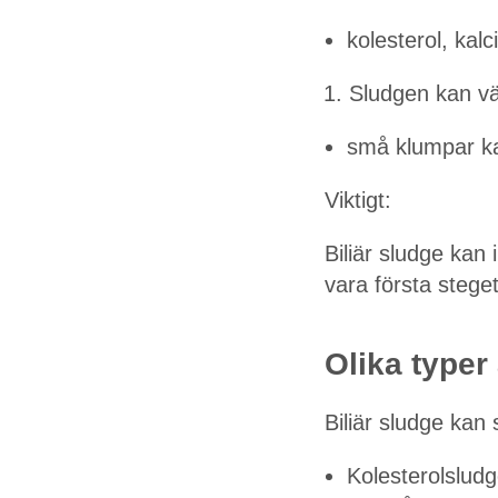
kolesterol, kal
Sludgen kan v
små klumpar kan
Viktigt:
Biliär sludge kan 
vara första stege
Olika typer 
Biliär sludge kan
Kolesterolslud