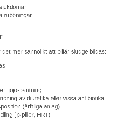
esjukdomar
la rubbningar
r
 det mer sannolikt att biliär sludge bildas:
as
r, jojo-bantning
dning av diuretika eller vissa antibiotika
position (ärftliga anlag)
ling (p-piller, HRT)