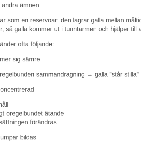
ch andra ämnen
ar som en reservoar: den lagrar galla mellan målti
er, så galla kommer ut i tunntarmen och hjälper till a
händer ofta följande:
mmer sig sämre
oregelbunden sammandragning → galla ”står stilla”
 koncentrerad
åll
digt oregelbundet ätande
ättningen förändras
klumpar bildas