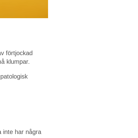
av förtjockad
små klumpar.
 patologisk
 inte har några