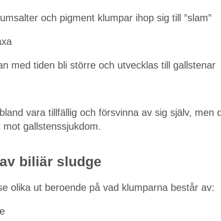
ciumsalter och pigment klumpar ihop sig till ”slam”
äxa
 med tiden bli större och utvecklas till gallstenar
ibland vara tillfällig och försvinna av sig själv, me
t mot gallstenssjukdom.
av biliär sludge
 se olika ut beroende på vad klumparna består av:
ge