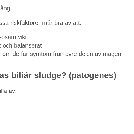
gång
a riskfaktorer mår bra av att:
lsosam vikt
t och balanserat
er om de får symtom från övre delen av magen
as biliär sludge? (patogenes)
lla av: