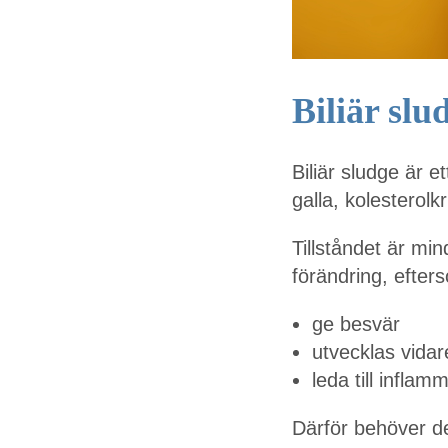
Biliär slu
Biliär sludge är e
galla, kolesterolk
Tillståndet är mi
förändring, efter
ge besvär
utvecklas vidare
leda till inflam
Därför behöver d