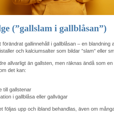
dge (”gallslam i gallblåsan”)
tt förändrat gallinnehåll i gallblåsan – en blandning 
ristaller och kalciumsalter som bildar ”slam” eller 
ndre allvarligt än gallsten, men räknas ändå som en
som det kan:
 till gallstenar
mation i gallblåsa eller gallvägar
et följas upp och ibland behandlas, även om många