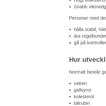
Snabb viktned
Personer med dess
hålla stabil, hä
äta regelbunde
gå på kontroll
Hur utveckl
Normalt består ga
vatten
gallsyror
kolesterol
bilirubin