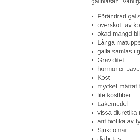
gallblåsan. Vanli
Förändrad gal
överskott av ko
ökad mängd bil
Långa matuppehå
galla samlas i 
Graviditet
hormoner påver
Kost
mycket mättat f
lite kostfiber
Läkemedel
vissa diuretika
antibiotika av 
Sjukdomar
diabetes