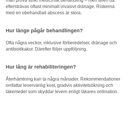
man prova strikt medicinsk behandling – men även då
eftersträvas oftast minimalt invasivt dränage. Riskerna
med en obehandlad abscess är stora.
Hur länge pågår behandlingen?
Ofta några veckor, inklusive förberedelser, dränage och
antibiotikakur. Därefter följer uppföljning.
Hur lång är rehabiliteringen?
Återhämtning kan ta några månader. Rekommendationer
omfattar levervänlig kost, gradvis aktivitetsökning och
läkemedel som skyddar levern enligt läkares ordination.