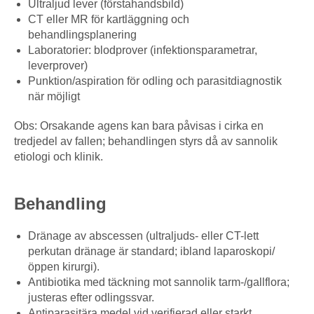
Ultraljud lever (förstahandsbild)
CT eller MR för kartläggning och
behandlingsplanering
Laboratorier: blodprover (infektionsparametrar,
leverprover)
Punktion/aspiration för odling och parasitdiagnostik
när möjligt
Obs: Orsakande agens kan bara påvisas i cirka en
tredjedel av fallen; behandlingen styrs då av sannolik
etiologi och klinik.
Behandling
Dränage av abscessen (ultraljuds- eller CT-lett
perkutan dränage är standard; ibland laparoskopi/
öppen kirurgi).
Antibiotika med täckning mot sannolik tarm-/gallflora;
justeras efter odlingssvar.
Antiparasitära medel vid verifierad eller starkt