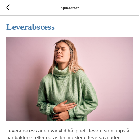
Sjukdomar
Leverabscess
Leverabscess är en varfylld hålighet i levern som uppstår
när bakterier eller parasiter infekterar levervävnaden.