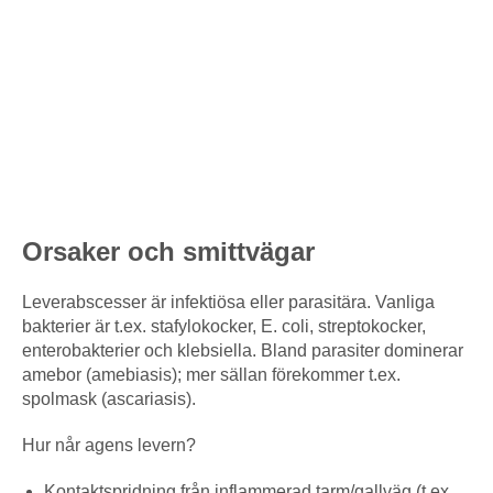
Orsaker och smittvägar
Leverabscesser är infektiösa eller parasitära. Vanliga
bakterier är t.ex. stafylokocker, E. coli, streptokocker,
enterobakterier och klebsiella. Bland parasiter dominerar
amebor (amebiasis); mer sällan förekommer t.ex.
spolmask (ascariasis).
Hur når agens levern?
Kontaktspridning från inflammerad tarm/gallväg (t.ex.