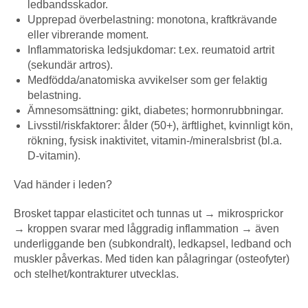
ledbandsskador.
Upprepad överbelastning: monotona, kraftkrävande
eller vibrerande moment.
Inflammatoriska ledsjukdomar: t.ex. reumatoid artrit
(sekundär artros).
Medfödda/anatomiska avvikelser som ger felaktig
belastning.
Ämnesomsättning: gikt, diabetes; hormonrubbningar.
Livsstil/riskfaktorer: ålder (50+), ärftlighet, kvinnligt kön,
rökning, fysisk inaktivitet, vitamin-/mineralsbrist (bl.a.
D-vitamin).
Vad händer i leden?
Brosket tappar elasticitet och tunnas ut → mikrosprickor
→ kroppen svarar med låggradig inflammation → även
underliggande ben (subkondralt), ledkapsel, ledband och
muskler påverkas. Med tiden kan pålagringar (osteofyter)
och stelhet/kontrakturer utvecklas.