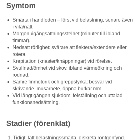
Symtom
Smärta i handleden – först vid belastning, senare även
i vila/natt.
Morgon-/igångsättningsstelhet (minuter till ibland
timmar).
Nedsatt rörlighet: svårare att flektera/extendere eller
rotera.
Krepitation (knaster/knäppningar) vid rörelse.
Svullnad/ömhet vid skov, ibland värmeökning och
rodnad.
Sämre finmotorik och greppstyrka: besvär vid
skrivande, musarbete, öppna burkar mm.
Vid långt gången sjukdom: felställning och uttalad
funktionsnedsättning.
Stadier (förenklat)
Tidigt: lätt belastningssmärta, diskreta röntgenfynd.