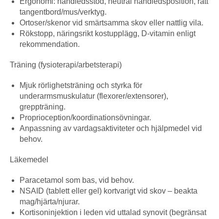
Ergonomi: handledsstöd, neutral handledsposition, rätt
tangentbord/mus/verktyg.
Ortoser/skenor vid smärtsamma skov eller nattlig vila.
Rökstopp, näringsrikt kostupplägg, D-vitamin enligt
rekommendation.
Träning (fysioterapi/arbetsterapi)
Mjuk rörlighetsträning och styrka för
underarmsmuskulatur (flexorer/extensorer),
greppträning.
Proprioception/koordinationsövningar.
Anpassning av vardagsaktiviteter och hjälpmedel vid
behov.
Läkemedel
Paracetamol som bas, vid behov.
NSAID (tablett eller gel) kortvarigt vid skov – beakta
mag/hjärta/njurar.
Kortisoninjektion i leden vid uttalad synovit (begränsat