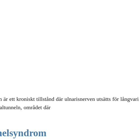
är ett kroniskt tillstånd där ulnarisnerven utsätts för långvar
altunneln, området där
nelsyndrom