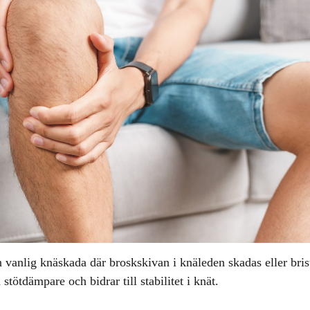
 vanlig knäskada där broskskivan i knäleden skadas eller bri
tötdämpare och bidrar till stabilitet i knät.