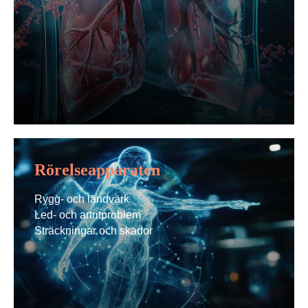
Rörelseapparaten
Rygg- och ländvärk
Led- och artritproblem
Sträckningar och skador