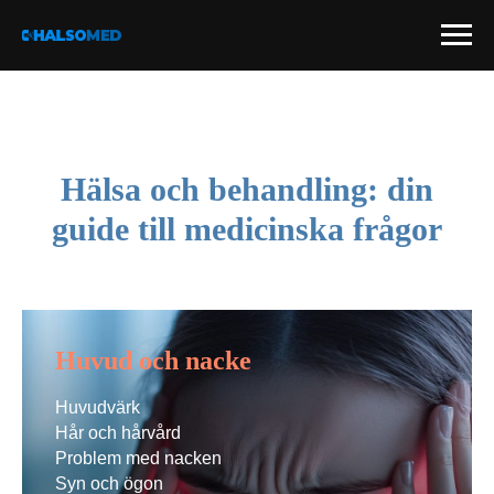
Hälsa och behandling: din
guide till medicinska frågor
Huvud och nacke
Huvudvärk
Hår och hårvård
Problem med nacken
Syn och ögon