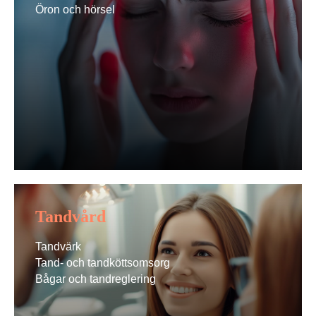
Öron och hörsel
Tandvård
Tandvärk
Tand- och tandköttsomsorg
Bågar och tandreglering