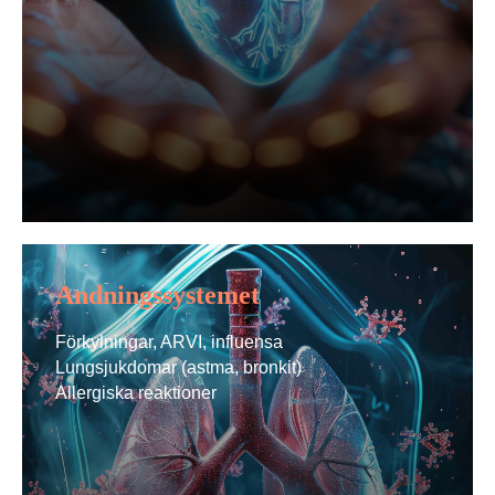
Andningssystemet
Förkylningar, ARVI, influensa
Lungsjukdomar (astma, bronkit)
Allergiska reaktioner