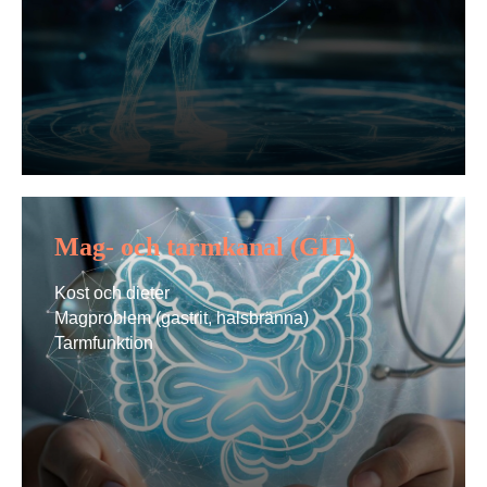
Mag- och tarmkanal (GIT)
Kost och dieter
Magproblem (gastrit, halsbränna)
Tarmfunktion