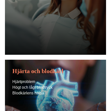
Hjärta och blodkärl
Hjärtproblem
Högt och lågt blodtryck
Blodkärlens hälsa