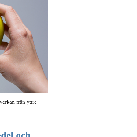
erkan från yttre
del och