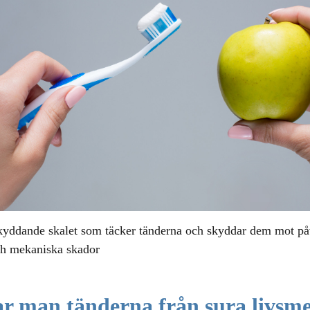
kyddande skalet som täcker tänderna och skyddar dem mot påv
ch mekaniska skador
r man tänderna från sura livsme