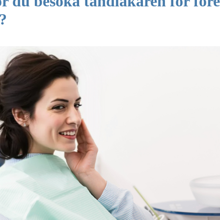
ör du besöka tandläkaren för fö
?