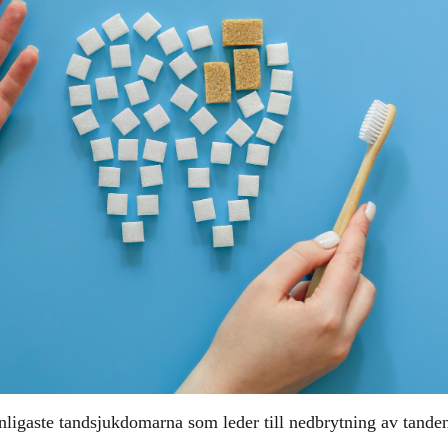
anligaste tandsjukdomarna som leder till nedbrytning av tande