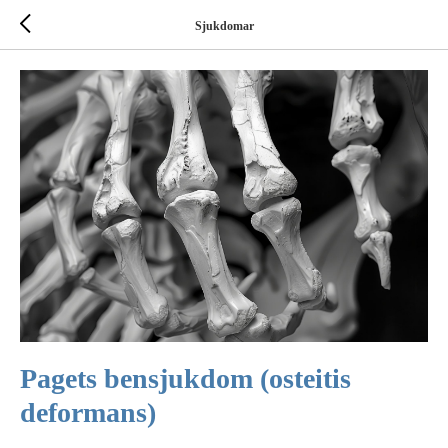
Sjukdomar
Pagets bensjukdom (osteitis
deformans)