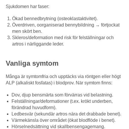
Sjukdomen har faser:
Ökad bennedbrytning (osteoklastaktivitet).
Överdriven, oorganiserad bennybildning → förtjockat
men skört ben.
Skleros/deformation med risk för felställningar och
artros i närliggande leder.
Vanliga symtom
Många är symtomfria och upptäcks via röntgen eller högt
ALP (alkaliskt fosfatas) i blodprov. När symtom finns:
Dov, djup bensmärta som förvärras vid belastning.
Felställningar/deformationer (t.ex. krökt underben,
förändrad huvudform).
Ledbesvär (sekundär artros nära det drabbade benet).
Värmekänsla över området (ökat blodflöde i benet).
Hörselnedsättning vid skallbensengagemang.