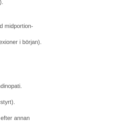
).
id midportion-
exioner i början).
dinopati.
styrt).
 efter annan