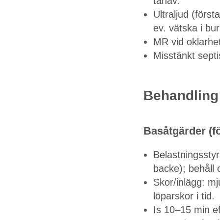
tåhäv.
Ultraljud (förs
ev. vätska i bu
MR vid oklarhet
Misstänkt septi
Behandling
Basåtgärder (fö
Belastningsstyr
backe); behåll c
Skor/inlägg: mj
löparskor i tid.
Is 10–15 min ef