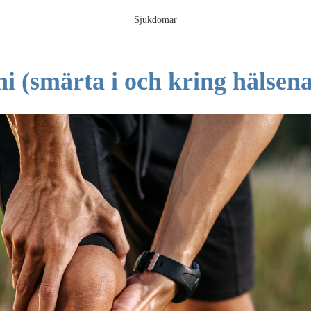
Sjukdomar
i (smärta i och kring hälsen