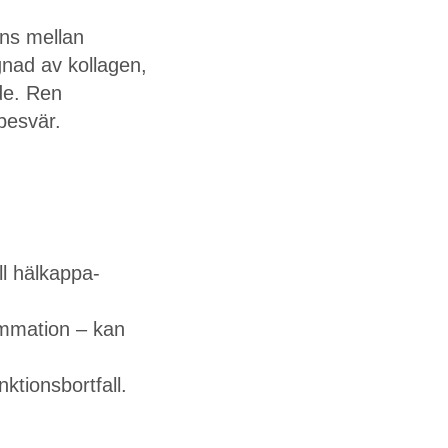
ans mellan
nad av kollagen,
ade. Ren
besvär.
ll hälkappa-
lammation – kan
nktionsbortfall.