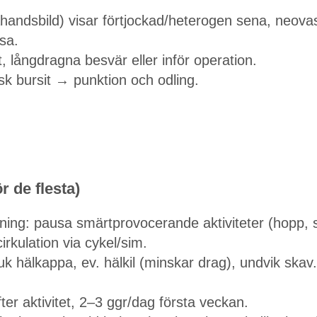
tahandsbild) visar förtjockad/heterogen sena, neova
rsa.
, långdragna besvär eller inför operation.
sk bursit → punktion och odling.
r de flesta)
ning: pausa smärtprovocerande aktiviteter (hopp, 
irkulation via cykel/sim.
uk hälkappa, ev. hälkil (minskar drag), undvik skav.
ter aktivitet, 2–3 ggr/dag första veckan.