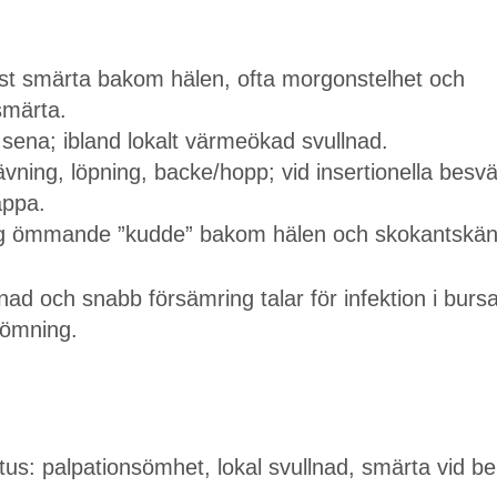
öst smärta bakom hälen, ofta morgonstelhet och
smärta.
sena; ibland lokalt värmeökad svullnad.
vning, löpning, backe/hopp; vid insertionella besvär
appa.
dlig ömmande ”kudde” bakom hälen och skokantskäns
nad och snabb försämring talar för infektion i bursa
dömning.
s: palpationsömhet, lokal svullnad, smärta vid be