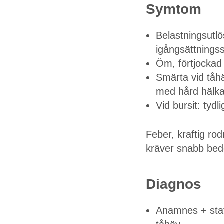
Symtom
Belastningsutl
igångsättnings
Öm, förtjockad 
Smärta vid tåhä
med hård hälk
Vid bursit: ty
Feber, kraftig rod
kräver snabb be
Diagnos
Anamnes + statu