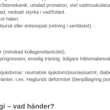
/biomekanik: uttalad pronation, stel vadmuskulatur
ad, nedsatt styrka i vad/fotled.
ot hälen.
bursit eller entesopati (retning i senfästet).
 (minskad kollagenelasticitet).
rogression, ensidig träning, tidigare hälsenabesvä
jukdomar: reumatisk sjukdom/psoriasisartrit, diab
anter, t.ex. Haglunds deformitet (benpålagring pos
gi – vad händer?