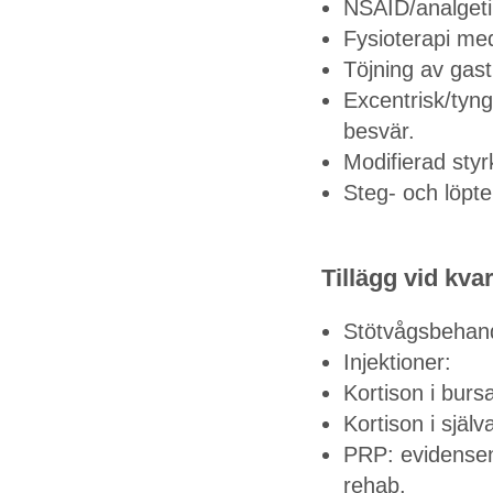
NSAID/analgetik
Fysioterapi me
Töjning av gast
Excentrisk/tyng
besvär.
Modifierad styrk
Steg- och löptek
Tillägg vid kv
Stötvågsbehandl
Injektioner:
Kortison i bursa
Kortison i själ
PRP: evidensen 
rehab.