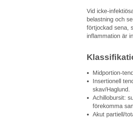
Vid icke-infektiö
belastning och s
förtjockad sena, s
inflammation är i
Klassifikati
Midportion-tend
Insertionell ten
skav/Haglund.
Achillobursit: 
förekomma samt
Akut partiell/to