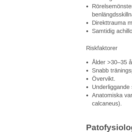
Rörelsemönster
benlängdsskilln
Direkttrauma m
Samtidig achillo
Riskfaktorer
Ålder >30–35 år
Snabb träningsp
Övervikt.
Underliggande s
Anatomiska vari
calcaneus).
Patofysiolo