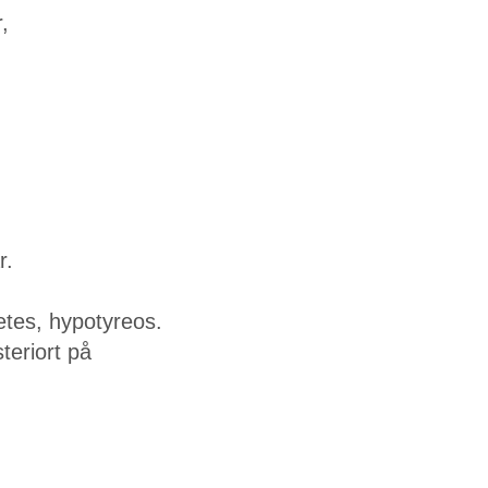
,
r.
etes, hypotyreos.
teriort på