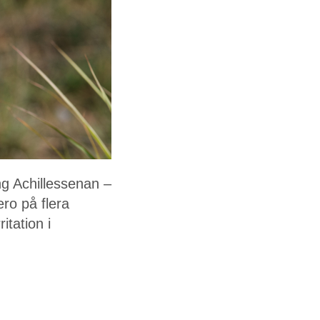
ng Achillessenan –
ro på flera
itation i