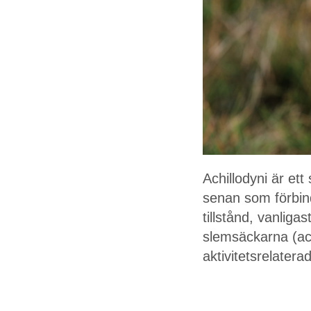
Achillodyni är et
senan som förbin
tillstånd, vanligas
slemsäckarna (achi
aktivitetsrelater