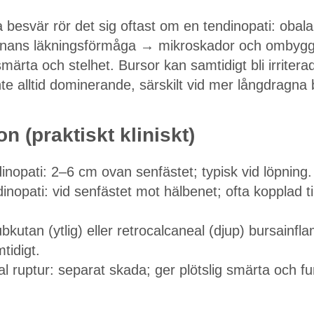
sa besvär rör det sig oftast om en tendinopati: obal
enans läkningsförmåga → mikroskador och ombygg
märta och stelhet. Bursor kan samtidigt bli irriter
nte alltid dominerande, särskilt vid mer långdragna 
on (praktiskt kliniskt)
inopati: 2–6 cm ovan senfästet; typisk vid löpning.
dinopati: vid senfästet mot hälbenet; ofta kopplad ti
subkutan (ytlig) eller retrocalcaneal (djup) bursainf
idigt.
tal ruptur: separat skada; ger plötslig smärta och fu