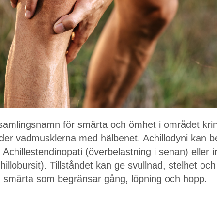
t samlingsnamn för smärta och ömhet i området kri
der vadmusklerna med hälbenet. Achillodyni kan be
t Achillestendinopati (överbelastning i senan) eller irr
llobursit). Tillståndet kan ge svullnad, stelhet och
ad smärta som begränsar gång, löpning och hopp.