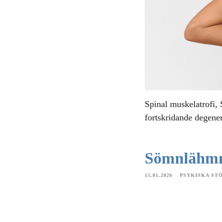
Spinal muskelatrofi,
fortskridande degene
Sömnlähm
15.01.2026
PSYKISKA ST