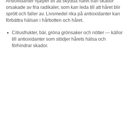
Antioxidanter hjälper till att skydda håret från skador
orsakade av fria radikaler, som kan leda till att håret blir
sprött och faller av. Livsmedel rika på antioxidanter kan
förbättra hälsan i hårbotten och håret.
Citrusfrukter, bär, gröna grönsaker och nötter — källor
till antioxidanter som stödjer hårets hälsa och
förhindrar skador.