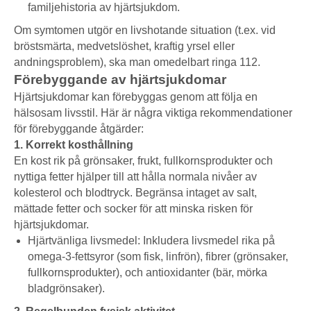
familjehistoria av hjärtsjukdom.
Om symtomen utgör en livshotande situation (t.ex. vid
bröstsmärta, medvetslöshet, kraftig yrsel eller
andningsproblem), ska man omedelbart ringa 112.
Förebyggande av hjärtsjukdomar
Hjärtsjukdomar kan förebyggas genom att följa en
hälsosam livsstil. Här är några viktiga rekommendationer
för förebyggande åtgärder:
1. Korrekt kosthållning
En kost rik på grönsaker, frukt, fullkornsprodukter och
nyttiga fetter hjälper till att hålla normala nivåer av
kolesterol och blodtryck. Begränsa intaget av salt,
mättade fetter och socker för att minska risken för
hjärtsjukdomar.
Hjärtvänliga livsmedel: Inkludera livsmedel rika på
omega-3-fettsyror (som fisk, linfrön), fibrer (grönsaker,
fullkornsprodukter), och antioxidanter (bär, mörka
bladgrönsaker).