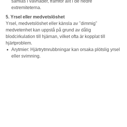
samlas i vävnader, framför allt i de nedre
extremiteterna.
5. Yrsel eller medvetslöshet
Yrsel, medvetslöshet eller känsla av "dimmig"
medvetenhet kan uppstå på grund av dålig
blodcirkulation till hjärnan, vilket ofta är kopplat till
hjärtproblem.
Arytmier: Hjärtrytmrubbningar kan orsaka plötslig yrsel
eller svimning.