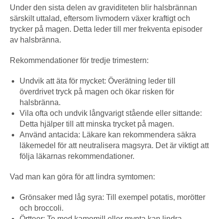
Under den sista delen av graviditeten blir halsbrännan
särskilt uttalad, eftersom livmodern växer kraftigt och
trycker på magen. Detta leder till mer frekventa episoder
av halsbränna.
Rekommendationer för tredje trimestern:
Undvik att äta för mycket: Överätning leder till
överdrivet tryck på magen och ökar risken för
halsbränna.
Vila ofta och undvik långvarigt stående eller sittande:
Detta hjälper till att minska trycket på magen.
Använd antacida: Läkare kan rekommendera säkra
läkemedel för att neutralisera magsyra. Det är viktigt att
följa läkarnas rekommendationer.
Vad man kan göra för att lindra symtomen:
Grönsaker med låg syra: Till exempel potatis, morötter
och broccoli.
Örtteer: Te med kamomill eller mynta kan lindra