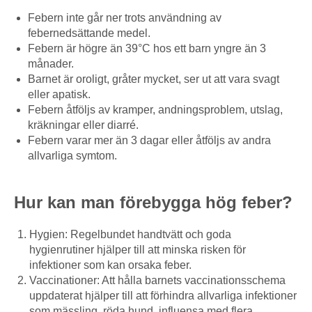
Febern inte går ner trots användning av
febernedsättande medel.
Febern är högre än 39°C hos ett barn yngre än 3
månader.
Barnet är oroligt, gråter mycket, ser ut att vara svagt
eller apatisk.
Febern åtföljs av kramper, andningsproblem, utslag,
kräkningar eller diarré.
Febern varar mer än 3 dagar eller åtföljs av andra
allvarliga symtom.
Hur kan man förebygga hög feber?
Hygien: Regelbundet handtvätt och goda
hygienrutiner hjälper till att minska risken för
infektioner som kan orsaka feber.
Vaccinationer: Att hålla barnets vaccinationsschema
uppdaterat hjälper till att förhindra allvarliga infektioner
som mässling, röda hund, influensa med flera.