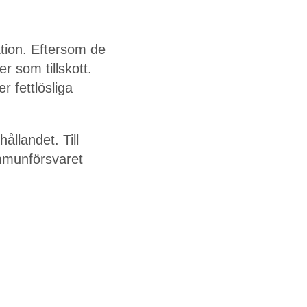
tion. Eftersom de
r som tillskott.
r fettlösliga
llandet. Till
immunförsvaret