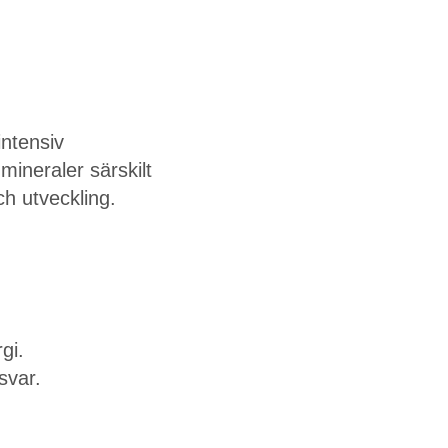
intensiv
ineraler särskilt
ch utveckling.
gi.
svar.