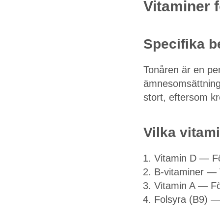
Vitaminer f
Specifika b
Tonåren är en per
ämnesomsättning.
stort, eftersom k
Vilka vitami
Vitamin D — Fö
B-vitaminer — 
Vitamin A — Fö
Folsyra (B9) — V