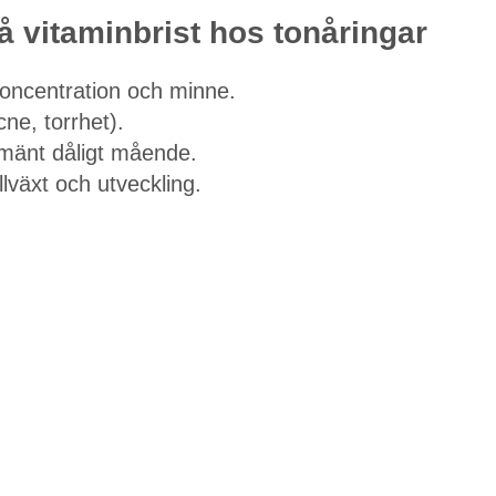
 vitaminbrist hos tonåringar
ncentration och minne.
ne, torrhet).
lmänt dåligt mående.
lväxt och utveckling.