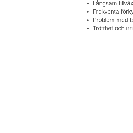
Långsam tillväx
Frekventa förky
Problem med t
Trötthet och irrit