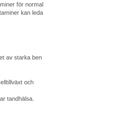
aminer för normal
vitaminer kan leda
det av starka ben
lltillväxt och
ar tandhälsa.