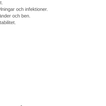
t.
lningar och infektioner.
änder och ben.
abilitet.