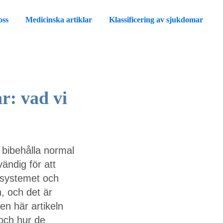
oss
Medicinska artiklar
Klassificering av sjukdomar
ar: vad vi
 bibehålla normal
ändig för att
unsystemet och
, och det är
den här artikeln
 och hur de