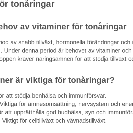
ör tonåringar
ehov av vitaminer för tonåringar
iod av snabb tillväxt, hormonella förändringar och 
 Under denna period är behovet av vitaminer och m
roppen kräver näringsämnen för att stödja tillväxt o
ner är viktiga för tonåringar?
r att stödja benhälsa och immunförsvar.
Viktiga för ämnesomsättning, nervsystem och ener
r att upprätthålla god hudhälsa, syn och immunför
iktigt för celltillväxt och vävnadstillväxt.