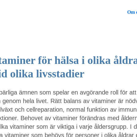
Om 
taminer för hälsa i olika åldr
d olika livsstadier
ärliga ämnen som spelar en avgörande roll för att
n genom hela livet. Rätt balans av vitaminer är nödv
tillväxt och cellreparation, normal funktion av imm
tioner. Behovet av vitaminer förändras med åldern
 vilka vitaminer som är viktiga i varje åldersgrupp. I 
ka vitaminer som behövs för personer i olika åldrar