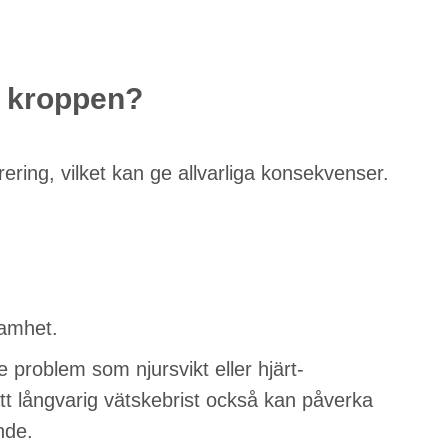
t kroppen?
rering, vilket kan ge allvarliga konsekvenser.
amhet.
e problem som njursvikt eller hjärt-
att långvarig vätskebrist också kan påverka
nde.