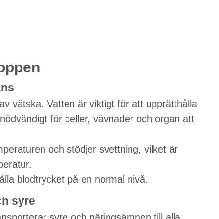
roppen
ans
v vätska. Vatten är viktigt för att upprätthålla
 nödvändigt för celler, vävnader och organ att
emperaturen och stödjer svettning, vilket är
peratur.
hålla blodtrycket på en normal nivå.
ch syre
ansporterar syre och näringsämnen till alla