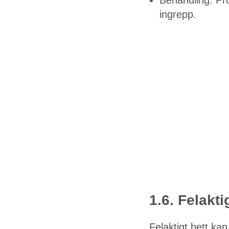
ingrepp.
1.6. Felakti
Felaktigt bett ka