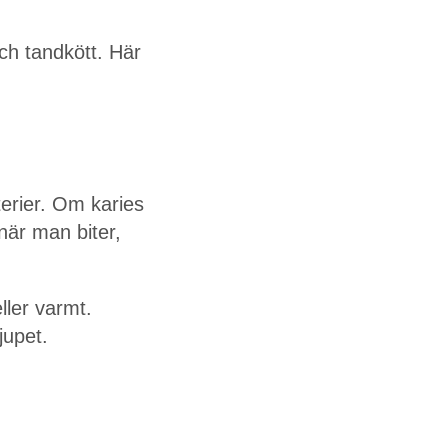
och tandkött. Här
erier. Om karies
när man biter,
ller varmt.
jupet.