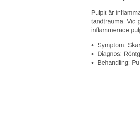
Pulpit är inflamm
tandtrauma. Vid p
inflammerade pulp
Symptom: Skarp 
Diagnos: Röntg
Behandling: Pul