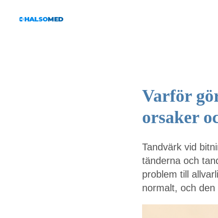
Varför gö
orsaker o
Tandvärk vid bitn
tänderna och tan
problem till allvar
normalt, och den 