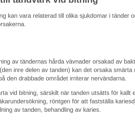
ng kan vara relaterad till olika sjukdomar i tänder 
orsakerna.
tning av tändernas hårda vävnader orsakad av bakt
(den inre delen av tanden) kan det orsaka smärta 
på den drabbade området irriterar nervändarna.
 vid bitning, särskilt när tanden utsätts för kallt e
karundersökning, röntgen för att fastställa kariesd
lning av tanden, behandling av karies.