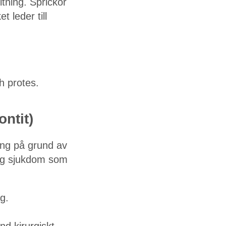
tning. Sprickor
 leder till
ch protes.
ontit)
ing på grund av
rlig sjukdom som
g.
nd kirurgiskt