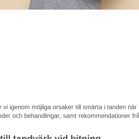
r vi igenom möjliga orsaker till smärta i tanden när
oder och behandlingar, samt rekommendationer frå
till tandvärk vid bitning