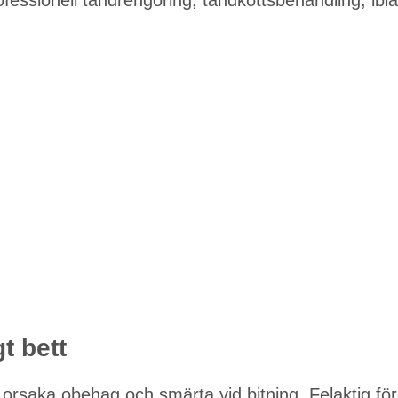
gt bett
n orsaka obehag och smärta vid bitning. Felaktig fö