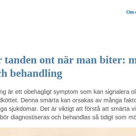
Om 
r tanden ont när man biter: m
ch behandling
ing är ett obehagligt symptom som kan signalera 
dköttet. Denna smärta kan orsakas av många fakto
liga sjukdomar. Det är viktigt att förstå att smärta vi
bör diagnostiseras och behandlas så tidigt som möj