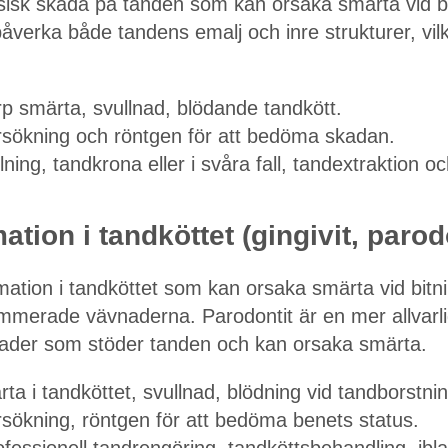
sisk skada på tanden som kan orsaka smärta vid bi
åverka både tandens emalj och inre strukturer, vilket
 smärta, svullnad, blödande tandkött.
sökning och röntgen för att bedöma skadan.
ning, tandkrona eller i svåra fall, tandextraktion o
ation i tandköttet (gingivit, parod
mmation i tandköttet som kan orsaka smärta vid bitn
nflammerade vävnaderna. Parodontit är en mer allva
ader som stöder tanden och kan orsaka smärta.
 i tandköttet, svullnad, blödning vid tandborstnin
sökning, röntgen för att bedöma benets status.
fessionell tandrengöring, tandköttsbehandling, ibla