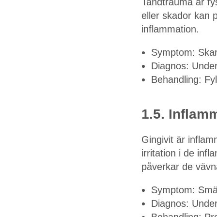
Tandtrauma är fy
eller skador kan p
inflammation.
Symptom: Skarp
Diagnos: Under
Behandling: Fyll
1.5. Inflamm
Gingivit är infla
irritation i de i
påverkar de vävn
Symptom: Smärta
Diagnos: Under
Behandling: Pro