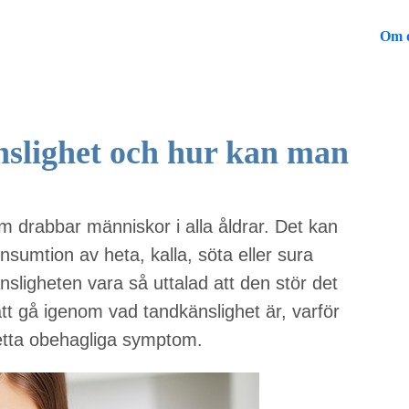
Om 
nslighet och hur kan man
m drabbar människor i alla åldrar. Det kan
nsumtion av heta, kalla, söta eller sura
änsligheten vara så uttalad att den stör det
att gå igenom vad tandkänslighet är, varför
etta obehagliga symptom.