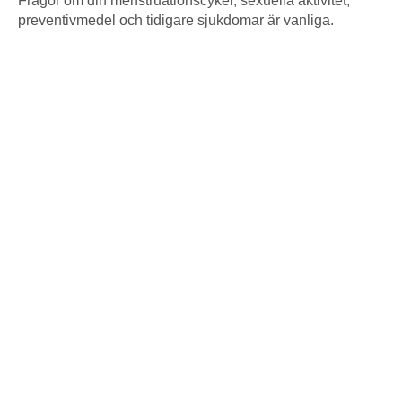
Frågor om din menstruationscykel, sexuella aktivitet,
preventivmedel och tidigare sjukdomar är vanliga.