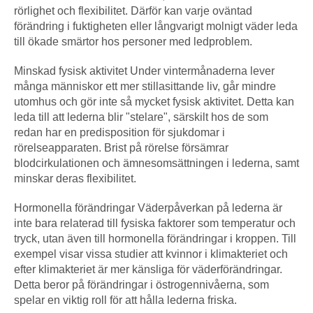
rörlighet och flexibilitet. Därför kan varje oväntad
förändring i fuktigheten eller långvarigt molnigt väder leda
till ökade smärtor hos personer med ledproblem.
Minskad fysisk aktivitet Under vintermånaderna lever
många människor ett mer stillasittande liv, går mindre
utomhus och gör inte så mycket fysisk aktivitet. Detta kan
leda till att lederna blir "stelare", särskilt hos de som
redan har en predisposition för sjukdomar i
rörelseapparaten. Brist på rörelse försämrar
blodcirkulationen och ämnesomsättningen i lederna, samt
minskar deras flexibilitet.
Hormonella förändringar Väderpåverkan på lederna är
inte bara relaterad till fysiska faktorer som temperatur och
tryck, utan även till hormonella förändringar i kroppen. Till
exempel visar vissa studier att kvinnor i klimakteriet och
efter klimakteriet är mer känsliga för väderförändringar.
Detta beror på förändringar i östrogennivåerna, som
spelar en viktig roll för att hålla lederna friska.