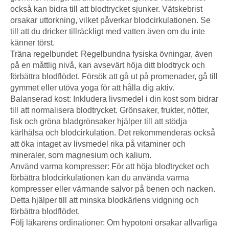
också kan bidra till att blodtrycket sjunker. Vätskebrist
orsakar uttorkning, vilket påverkar blodcirkulationen. Se
till att du dricker tillräckligt med vatten även om du inte
känner törst.
Träna regelbundet: Regelbundna fysiska övningar, även
på en måttlig nivå, kan avsevärt höja ditt blodtryck och
förbättra blodflödet. Försök att gå ut på promenader, gå till
gymmet eller utöva yoga för att hålla dig aktiv.
Balanserad kost: Inkludera livsmedel i din kost som bidrar
till att normalisera blodtrycket. Grönsaker, frukter, nötter,
fisk och gröna bladgrönsaker hjälper till att stödja
kärlhälsa och blodcirkulation. Det rekommenderas också
att öka intaget av livsmedel rika på vitaminer och
mineraler, som magnesium och kalium.
Använd varma kompresser: För att höja blodtrycket och
förbättra blodcirkulationen kan du använda varma
kompresser eller värmande salvor på benen och nacken.
Detta hjälper till att minska blodkärlens vidgning och
förbättra blodflödet.
Följ läkarens ordinationer: Om hypotoni orsakar allvarliga