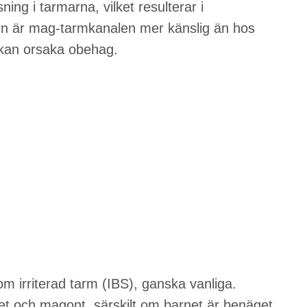
ng i tarmarna, vilket resulterar i
rn är mag-tarmkanalen mer känslig än hos
kan orsaka obehag.
m irriterad tarm (IBS), ganska vanliga.
et och magont, särskilt om barnet är benäget