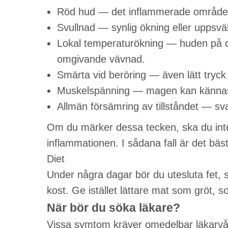
Röd hud — det inflammerade området k
Svullnad — synlig ökning eller uppsvä
Lokal temperaturökning — huden på 
omgivande vävnad.
Smärta vid beröring — även lätt tryc
Muskelspänning — magen kan kännas
Allmän försämring av tillståndet — sva
Om du märker dessa tecken, ska du inte
inflammationen. I sådana fall är det bäst
Diet
Under några dagar bör du utesluta fet, 
kost. Ge istället lättare mat som gröt, 
När bör du söka läkare?
Vissa symtom kräver omedelbar läkarvår