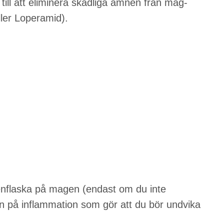
 till att eliminera skadliga ämnen från mag-
ller Loperamid).
enflaska på magen (endast om du inte
n på inflammation som gör att du bör undvika