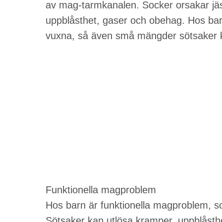
av mag-tarmkanalen. Socker orsakar jäsni
uppblåsthet, gaser och obehag. Hos ba
vuxna, så även små mängder sötsaker 
Funktionella magproblem
Hos barn är funktionella magproblem, so
Sötsaker kan utlösa kramper, uppblåsth