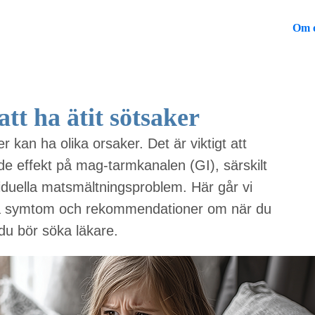
Om 
tt ha ätit sötsaker
r kan ha olika orsaker. Det är viktigt att
nde effekt på mag-tarmkanalen (GI), särskilt
viduella matsmältningsproblem. Här går vi
iga symtom och rekommendationer om när du
u bör söka läkare.