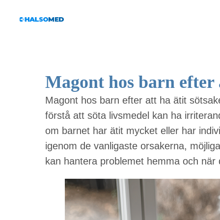
Magont hos barn efter a
Magont hos barn efter att ha ätit sötsake
förstå att söta livsmedel kan ha irritera
om barnet har ätit mycket eller har indi
igenom de vanligaste orsakerna, möjl
kan hantera problemet hemma och när d