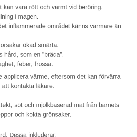
an vara rött och varmt vid beröring.
llning i magen.
det inflammerade området känns varmare än
k orsakar ökad smärta.
 hård, som en "bräda".
ghet, feber, frossa.
 applicera värme, eftersom det kan förvärra
 att kontakta läkare.
stekt, söt och mjölkbaserad mat från barnets
soppor och kokta grönsaker.
d. Dessa inkluderar: