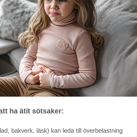
att ha ätit sötsaker:
ad, bakverk, läsk) kan leda till överbelastning