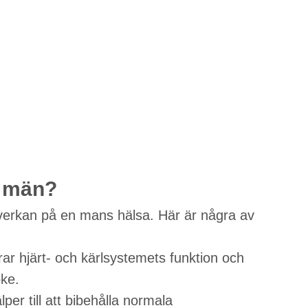
ör män?
nverkan på en mans hälsa. Här är några av
ttrar hjärt- och kärlsystemets funktion och
oke.
per till att bibehålla normala