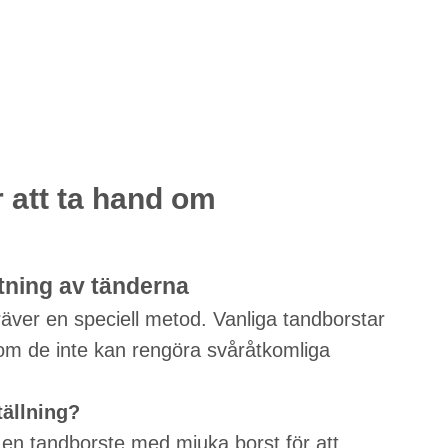
 att ta hand om
tning av tänderna
räver en speciell metod. Vanliga tandborstar
rsom de inte kan rengöra svåråtkomliga
ällning?
en tandborste med mjuka borst för att