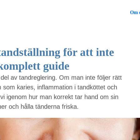
Om 
ndställning för att inte
komplett guide
 del av tandreglering. Om man inte följer rätt
m som karies, inflammation i tandköttet och
r vi igenom hur man korrekt tar hand om sin
ner och hålla tänderna friska.