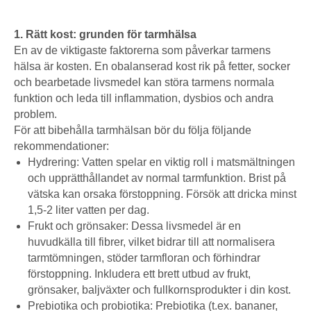
1. Rätt kost: grunden för tarmhälsa
En av de viktigaste faktorerna som påverkar tarmens
hälsa är kosten. En obalanserad kost rik på fetter, socker
och bearbetade livsmedel kan störa tarmens normala
funktion och leda till inflammation, dysbios och andra
problem.
För att bibehålla tarmhälsan bör du följa följande
rekommendationer:
Hydrering: Vatten spelar en viktig roll i matsmältningen
och upprätthållandet av normal tarmfunktion. Brist på
vätska kan orsaka förstoppning. Försök att dricka minst
1,5-2 liter vatten per dag.
Frukt och grönsaker: Dessa livsmedel är en
huvudkälla till fibrer, vilket bidrar till att normalisera
tarmtömningen, stöder tarmfloran och förhindrar
förstoppning. Inkludera ett brett utbud av frukt,
grönsaker, baljväxter och fullkornsprodukter i din kost.
Prebiotika och probiotika: Prebiotika (t.ex. bananer,