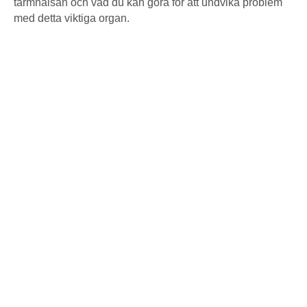
tarmhälsan och vad du kan göra för att undvika problem
med detta viktiga organ.