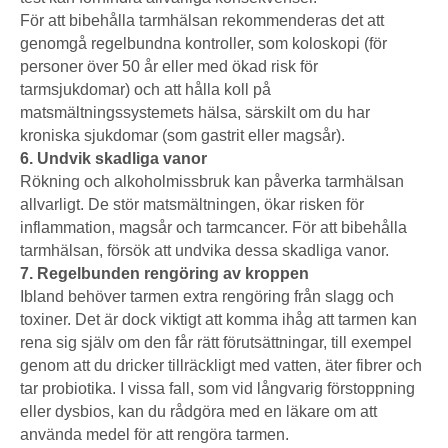
För att bibehålla tarmhälsan rekommenderas det att
genomgå regelbundna kontroller, som koloskopi (för
personer över 50 år eller med ökad risk för
tarmsjukdomar) och att hålla koll på
matsmältningssystemets hälsa, särskilt om du har
kroniska sjukdomar (som gastrit eller magsår).
6. Undvik skadliga vanor
Rökning och alkoholmissbruk kan påverka tarmhälsan
allvarligt. De stör matsmältningen, ökar risken för
inflammation, magsår och tarmcancer. För att bibehålla
tarmhälsan, försök att undvika dessa skadliga vanor.
7. Regelbunden rengöring av kroppen
Ibland behöver tarmen extra rengöring från slagg och
toxiner. Det är dock viktigt att komma ihåg att tarmen kan
rena sig själv om den får rätt förutsättningar, till exempel
genom att du dricker tillräckligt med vatten, äter fibrer och
tar probiotika. I vissa fall, som vid långvarig förstoppning
eller dysbios, kan du rådgöra med en läkare om att
använda medel för att rengöra tarmen.