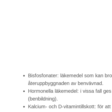
Bisfosfonater: läkemedel som kan brom
återuppbyggnaden av benvävnad.
Hormonella läkemedel: i vissa fall ge
(benbildning).
Kalcium- och D-vitamintillskott: för at