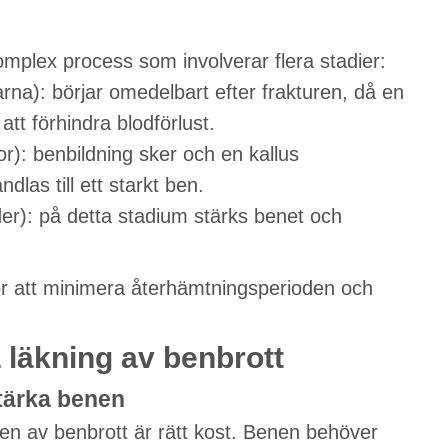
mplex process som involverar flera stadier:
rna): börjar omedelbart efter frakturen, då en
att förhindra blodförlust.
r): benbildning sker och en kallus
las till ett starkt ben.
er): på detta stadium stärks benet och
ör att minimera återhämtningsperioden och
 läkning av benbrott
 stärka benen
gen av benbrott är rätt kost. Benen behöver