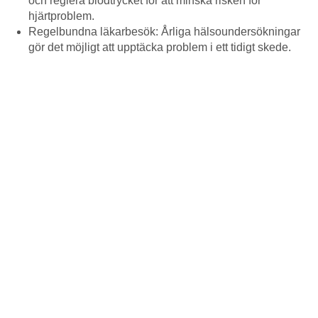
och reglera blodtrycket för att minska risken för
hjärtproblem.
Regelbundna läkarbesök: Årliga hälsoundersökningar
gör det möjligt att upptäcka problem i ett tidigt skede.