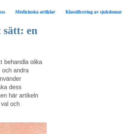
oss
Medicinska artiklar
Klassificering av sjukdomar
sätt: en
t behandla olika
r och andra
 använder
ska dess
 den här artikeln
 val och