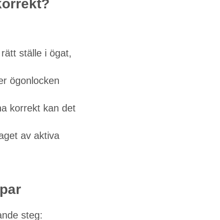
korrekt?
tt ställe i ögat,
ler ögonlocken
na korrekt kan det
aget av aktiva
par
ande steg: