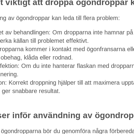
et viktigt att droppa ögondroppar 
ng av ögondroppar kan leda till flera problem:
tet av behandlingen: Om dropparna inte hamnar på rä
rka källan till problemet effektivt.
 dropparna kommer i kontakt med ögonfransarna el
obehag, klåda eller rodnad.
nfektion: Om du inte hanterar flaskan med droppar
inering.
on: Korrekt droppning hjälper till att maximera uppt
 ger snabbare resultat.
ser inför användning av ögondrop
 ögondropparna bör du genomföra några förbered