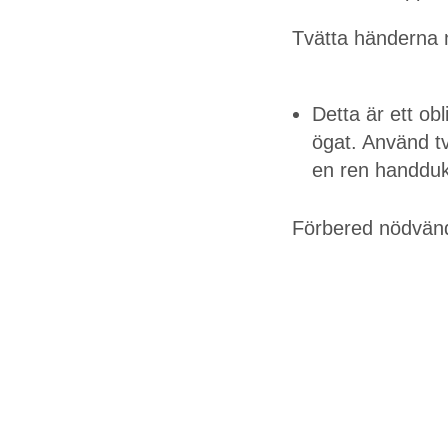
Tvätta händerna 
Detta är ett ob
ögat. Använd t
en ren handduk
Förbered nödvänd