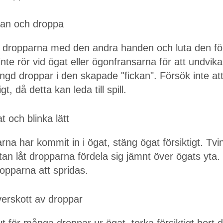
kan och droppa
dropparna med den andra handen och luta den försik
inte rör vid ögat eller ögonfransarna för att undvik
gd droppar i den skapade "fickan". Försök inte att
t, då detta kan leda till spill.
t och blinka lätt
rna har kommit in i ögat, stäng ögat försiktigt. Tvi
tan låt dropparna fördela sig jämnt över ögats yta. 
ropparna att spridas.
verskott av droppar
t för många droppar ur ögat, torka försiktigt bor