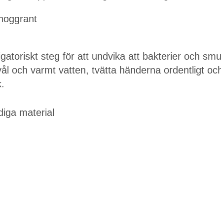
noggrant
ligatoriskt steg för att undvika att bakterier och sm
vål och varmt vatten, tvätta händerna ordentligt o
.
iga material