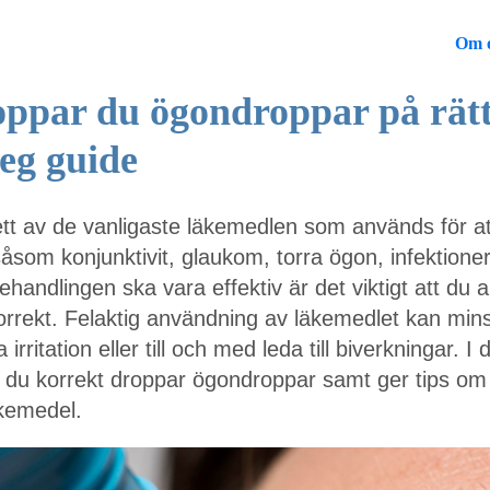
Om 
oppar du ögondroppar på rätt 
teg guide
tt av de vanligaste läkemedlen som används för at
som konjunktivit, glaukom, torra ögon, infektione
 behandlingen ska vara effektiv är det viktigt att du
rrekt. Felaktig användning av läkemedlet kan min
a irritation eller till och med leda till biverkningar. I
r du korrekt droppar ögondroppar samt ger tips om
kemedel.