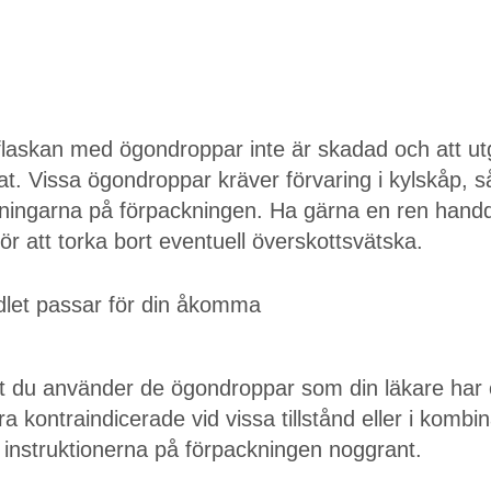
t flaskan med ögondroppar inte är skadad och att 
at. Vissa ögondroppar kräver förvaring i kylskåp, s
sningarna på förpackningen. Ha gärna en ren handdu
för att torka bort eventuell överskottsvätska.
dlet passar för din åkomma
att du använder de ögondroppar som din läkare har 
a kontraindicerade vid vissa tillstånd eller i komb
 instruktionerna på förpackningen noggrant.