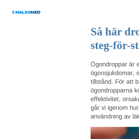
Så här dr
steg-för-s
Ögondroppar är e
ögonsjukdomar, så
tillstånd. För att
ögondropparna ko
effektivitet, orsak
går vi igenom hu
användning av lä