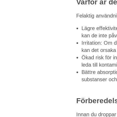
Varför är d
Felaktig användni
Lägre effektivi
kan de inte påve
Irritation: Om
kan det orsaka 
Ökad risk för i
leda till kontam
Bättre absorpti
substanser och
Förberedel
Innan du droppar