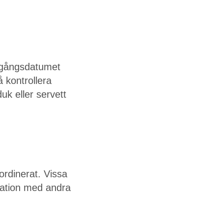
utgångsdatumet
å kontrollera
k eller servett
ordinerat. Vissa
ination med andra