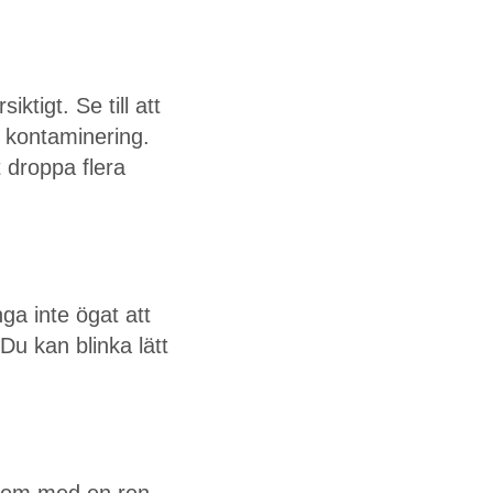
tigt. Se till att
a kontaminering.
 droppa flera
nga inte ögat att
Du kan blinka lätt
t dem med en ren