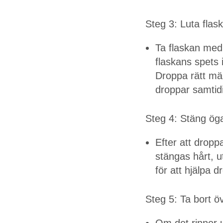
Steg 3: Luta flas
Ta flaskan med 
flaskans spets 
Droppa rätt män
droppar samtidig
Steg 4: Stäng öga
Efter att droppa
stängas hårt, u
för att hjälpa d
Steg 5: Ta bort ö
Om det rinner u