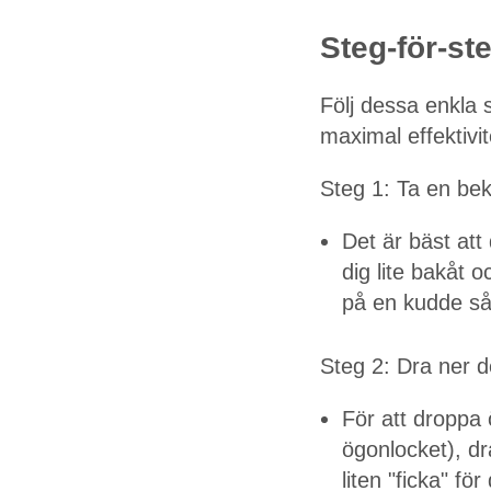
Steg-för-st
Följ dessa enkla 
maximal effektivit
Steg 1: Ta en be
Det är bäst att
dig lite bakåt 
på en kudde så
Steg 2: Dra ner d
För att droppa
ögonlocket), dr
liten "ficka" fö