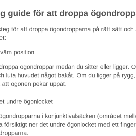
eg guide för att droppa ögondropp
steg för att droppa ögondropparna på rätt sätt och 
et:
kväm position
 droppa ögondroppar medan du sitter eller ligger. Om
och luta huvudet något bakåt. Om du ligger på rygg
 att ögonen pekar uppåt.
et undre ögonlocket
 ögondropparna i konjunktivalsäcken (området mell
a försiktigt ner det undre ögonlocket med ett finge
r dropparna.