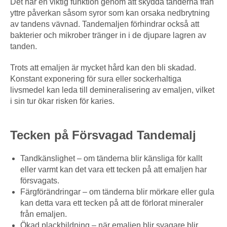
Det har en viktig funktion genom att skydda tänderna från
yttre påverkan såsom syror som kan orsaka nedbrytning
av tandens vävnad. Tandemaljen förhindrar också att
bakterier och mikrober tränger in i de djupare lagren av
tanden.
Trots att emaljen är mycket hård kan den bli skadad.
Konstant exponering för sura eller sockerhaltiga
livsmedel kan leda till demineralisering av emaljen, vilket
i sin tur ökar risken för karies.
Tecken på Försvagad Tandemalj
Tandkänslighet – om tänderna blir känsliga för kallt
eller varmt kan det vara ett tecken på att emaljen har
försvagats.
Färgförändringar – om tänderna blir mörkare eller gula
kan detta vara ett tecken på att de förlorat mineraler
från emaljen.
Ökad plackbildning – när emaljen blir svagare blir