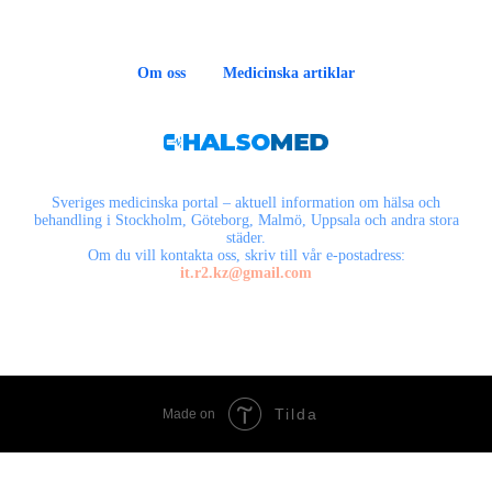
Om oss
Medicinska artiklar
Sveriges medicinska portal – aktuell information om hälsa och
behandling i Stockholm, Göteborg, Malmö, Uppsala och andra stora
städer.
Om du vill kontakta oss, skriv till vår e-postadress:
it.r2.kz@gmail.com
Tilda
Made on