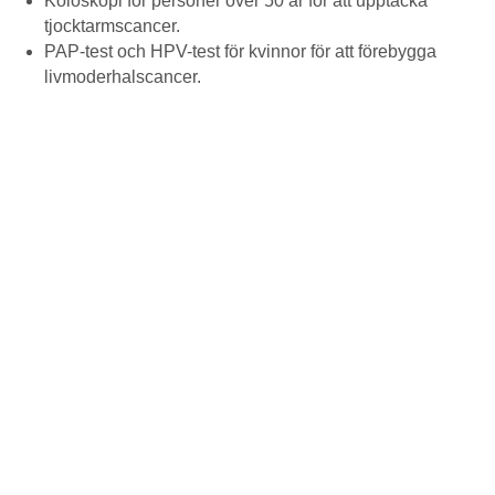
Koloskopi för personer över 50 år för att upptäcka
tjocktarmscancer.
PAP-test och HPV-test för kvinnor för att förebygga
livmoderhalscancer.