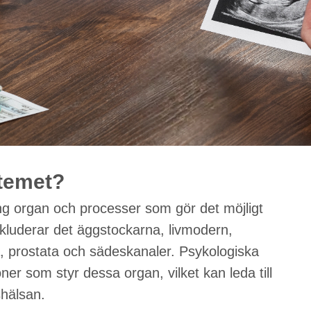
stemet?
g organ och processer som gör det möjligt
inkluderar det äggstockarna, livmodern,
, prostata och sädeskanaler. Psykologiska
er som styr dessa organ, vilket kan leda till
shälsan.