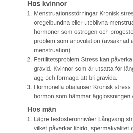
Hos kvinnor
Menstruationsstörningar Kronisk stres
oregelbundna eller uteblivna menstru
hormoner som östrogen och progestero
problem som anovulation (avsaknad a
menstruation).
Fertilitetsproblem Stress kan påverk
gravid. Kvinnor som är utsatta för lån
ägg och förmåga att bli gravida.
Hormonella obalanser Kronisk stress k
hormon som hämmar ägglossningen och k
Hos män
Lägre testosteronnivåer Långvarig st
vilket påverkar libido, spermakvalitet