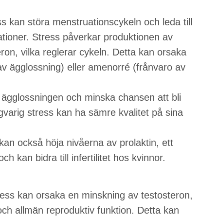
s kan störa menstruationscykeln och leda till
ationer. Stress påverkar produktionen av
n, vilka reglerar cykeln. Detta kan orsaka
v ägglossning) eller amenorré (frånvaro av
a ägglossningen och minska chansen att bli
gvarig stress kan ha sämre kvalitet på sina
an också höja nivåerna av prolaktin, ett
an bidra till infertilitet hos kvinnor.
ress kan orsaka en minskning av testosteron,
 och allmän reproduktiv funktion. Detta kan