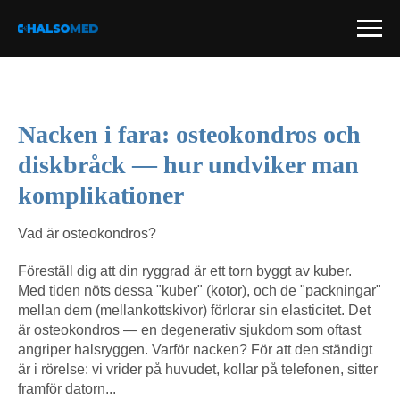
Nacken i fara: osteokondros och
diskbråck — hur undviker man
komplikationer
Vad är osteokondros?
Föreställ dig att din ryggrad är ett torn byggt av kuber.
Med tiden nöts dessa "kuber" (kotor), och de "packningar"
mellan dem (mellankottskivor) förlorar sin elasticitet. Det
är osteokondros — en degenerativ sjukdom som oftast
angriper halsryggen. Varför nacken? För att den ständigt
är i rörelse: vi vrider på huvudet, kollar på telefonen, sitter
framför datorn...