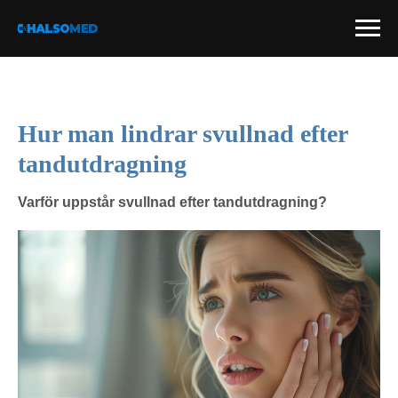
Hur man lindrar svullnad efter
tandutdragning
Varför uppstår svullnad efter tandutdragning?