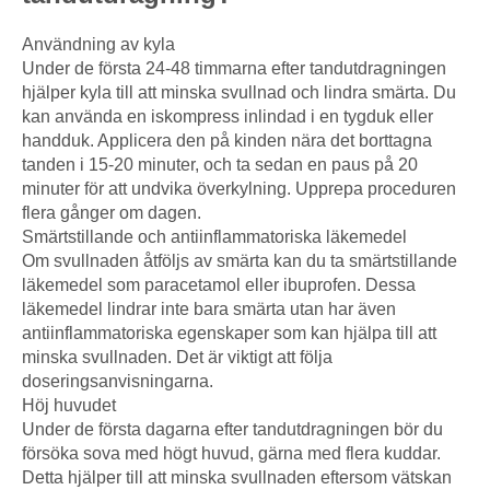
Användning av kyla
Under de första 24-48 timmarna efter tandutdragningen
hjälper kyla till att minska svullnad och lindra smärta. Du
kan använda en iskompress inlindad i en tygduk eller
handduk. Applicera den på kinden nära det borttagna
tanden i 15-20 minuter, och ta sedan en paus på 20
minuter för att undvika överkylning. Upprepa proceduren
flera gånger om dagen.
Smärtstillande och antiinflammatoriska läkemedel
Om svullnaden åtföljs av smärta kan du ta smärtstillande
läkemedel som paracetamol eller ibuprofen. Dessa
läkemedel lindrar inte bara smärta utan har även
antiinflammatoriska egenskaper som kan hjälpa till att
minska svullnaden. Det är viktigt att följa
doseringsanvisningarna.
Höj huvudet
Under de första dagarna efter tandutdragningen bör du
försöka sova med högt huvud, gärna med flera kuddar.
Detta hjälper till att minska svullnaden eftersom vätskan