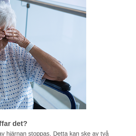
ffar det?
el av hjärnan stoppas. Detta kan ske av två