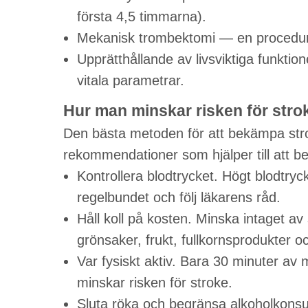
första 4,5 timmarna).
Mekanisk trombektomi — en procedur s
Upprätthållande av livsviktiga funktio
vitala parametrar.
Hur man minskar risken för stro
Den bästa metoden för att bekämpa stro
rekommendationer som hjälper till att b
Kontrollera blodtrycket. Högt blodtryc
regelbundet och följ läkarens råd.
Håll koll på kosten. Minska intaget av 
grönsaker, frukt, fullkornsprodukter oc
Var fysiskt aktiv. Bara 30 minuter av m
minskar risken för stroke.
Sluta röka och begränsa alkoholkonsu