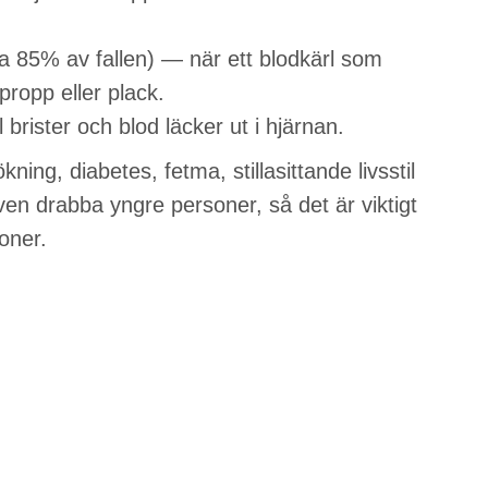
ka 85% av fallen) — när ett blodkärl som
propp eller plack.
brister och blod läcker ut i hjärnan.
kning, diabetes, fetma, stillasittande livsstil
ven drabba yngre personer, så det är viktigt
ioner.