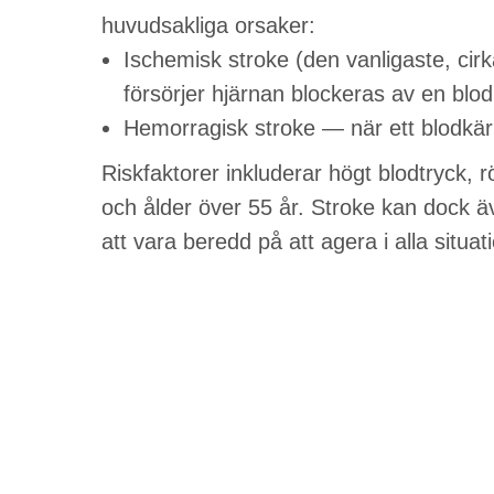
huvudsakliga orsaker:
Ischemisk stroke (den vanligaste, cir
försörjer hjärnan blockeras av en blod
Hemorragisk stroke — när ett blodkärl 
Riskfaktorer inkluderar högt blodtryck, rö
och ålder över 55 år. Stroke kan dock ä
att vara beredd på att agera i alla situat