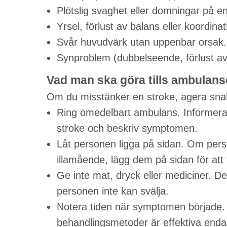
Plötslig svaghet eller domningar på e
Yrsel, förlust av balans eller koordina
Svår huvudvärk utan uppenbar orsak.
Synproblem (dubbelseende, förlust av
Vad man ska göra tills ambula
Om du misstänker en stroke, agera snab
Ring omedelbart ambulans. Informera
stroke och beskriv symptomen.
Låt personen ligga på sidan. Om pers
illamående, lägg dem på sidan för att 
Ge inte mat, dryck eller mediciner. De
personen inte kan svälja.
Notera tiden när symptomen började. D
behandlingsmetoder är effektiva endas